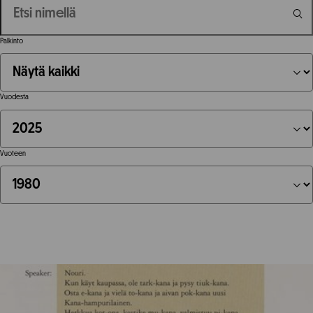
Palkinto
Vuodesta
Vuoteen