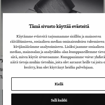
Tämä sivusto käyttää evästeitä
Käytämme evästeitä tarjoamamme sisällön ja mainosten
räätälöimiseen, sosiaalisen median ominaisuuksien tukemiseen 
kävijämäärämme analysoimiseen. Lisäksi jaamme sosiaalisen
median, mainosalan ja analytiikka-alan kumppaneillemme tieto
siitä, miten käytät sivustoamme. Kumppanimme voivat yhdist
”A-lehtien suoramainoslähetys”
näitä tietoja muihin tietoihin, joita olet antanut heille tai joita 
kerätty, kun olet käyttänyt heidän palvelujaan.
Vuosikirjatyö
Tuotantohyödykemainonta
Kiellä
Salli kaikki