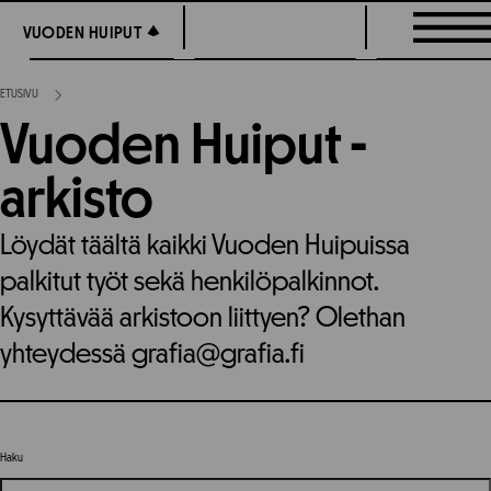
Siirry
VUODEN HUIPUT
VUODEN HUIPUT
suoraan
sisältöön
ETUSIVU
Vuoden Huiput -
arkisto
Löydät täältä kaikki Vuoden Huipuissa
palkitut työt sekä henkilöpalkinnot.
Kysyttävää arkistoon liittyen? Olethan
yhteydessä grafia@grafia.fi
Haku