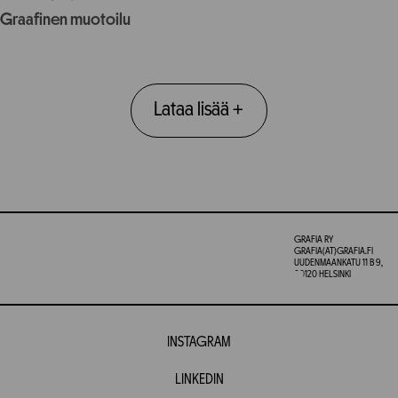
Graafinen muotoilu
Lataa lisää
+
GRAFIA RY
GRAFIA(AT)GRAFIA.FI
UUDENMAANKATU 11 B 9,
00120 HELSINKI
INSTAGRAM
LINKEDIN