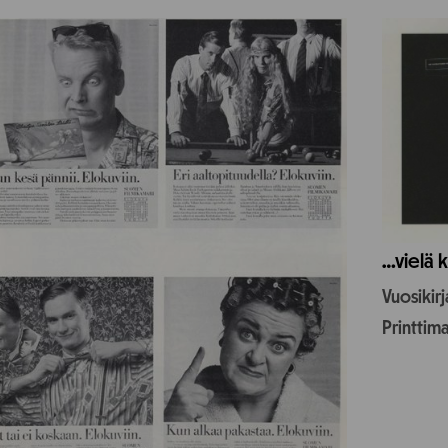
…vielä k
Vuosikir
Printtim