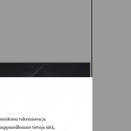
isuuksien tukemiseen ja
mppaneillemme tietoja siitä,