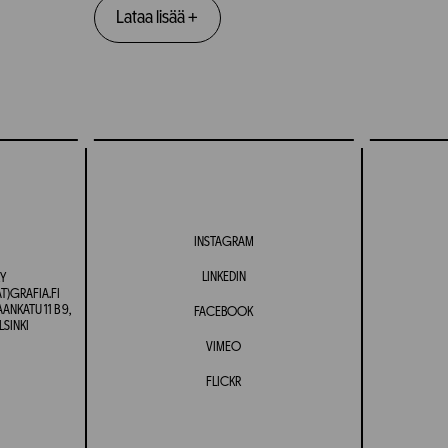
Lataa lisää
+
INSTAGRAM
LINKEDIN
Y
T)GRAFIA.FI
NKATU 11 B 9,
FACEBOOK
LSINKI
VIMEO
FLICKR