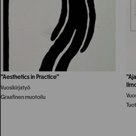
”Aesthetics in Practice”
”Aja
Ilmo
Vuosikirjatyö
Vuos
Graafinen muotoilu
Tuo