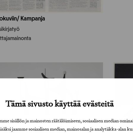
okuviin/ Kampanja
ikirjatyö
uttajamainonta
Tämä sivusto käyttää evästeitä
e sisällön ja mainosten räätälöimiseen, sosiaalisen median omina
äksi jaamme sosiaalisen median, mainosalan ja analytiikka-alan ku
o Paraoa – Viimeistelyn taito