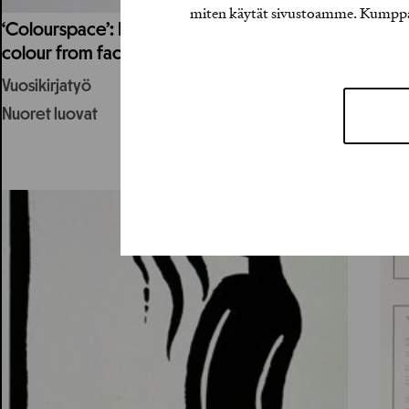
miten käytät sivustoamme. Kumppanimm
Hop
‘Colourspace’: Book on the narrativity in
colour from facades to graphic space
Joke
Vuosikirjatyö
Nuoret luovat