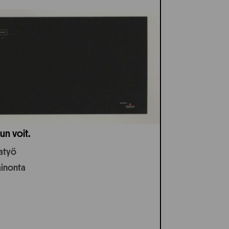
un voit.
jatyö
ainonta