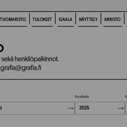
TUOMARISTO
TULOKSET
GAALA
NÄYTTELY
ARKISTO
o
t sekä henkilöpalkinnot.
 grafia@grafia.fi
Vuodesta
V