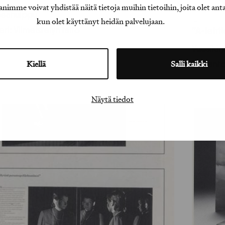
e voivat yhdistää näitä tietoja muihin tietoihin, joita olet antanu
eahuippu
kun olet käyttänyt heidän palvelujaan.
ri: Viimeistelyn taito
”A-leht
Vuosikir
Kiellä
Salli kaikki
Tuotant
Näytä tiedot