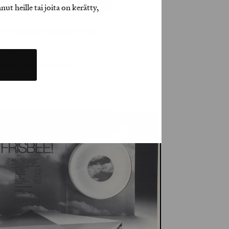
t heille tai joita on kerätty,
ien suoramainoslähetys”
jatyö
ohyödykemainonta