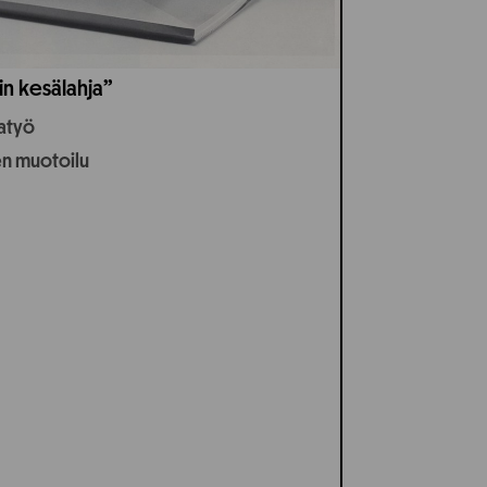
in kesälahja”
jatyö
en muotoilu