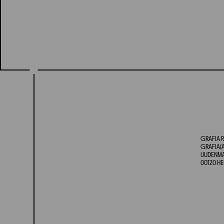
GRAFIA R
GRAFIA(A
UUDENMAA
00120 HE