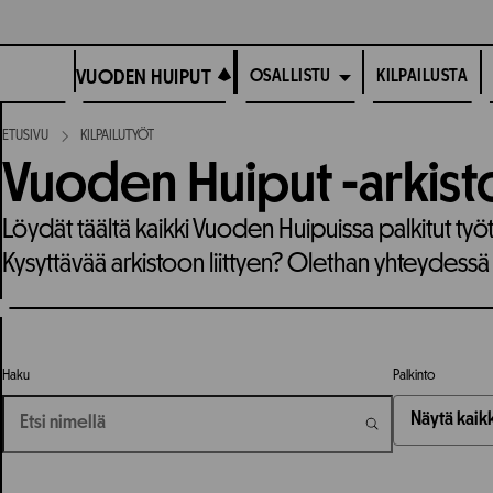
Siirry
suoraan
VUODEN HUIPUT
sisältöön
VUODEN HUIPUT
KILPAILUSTA
OSALLISTU
ETUSIVU
KILPAILUTYÖT
Vuoden Huiput -arkist
Löydät täältä kaikki Vuoden Huipuissa palkitut työ
Kysyttävää arkistoon liittyen? Olethan yhteydessä
Haku
Palkinto