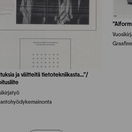
”Alform
Vuosikir
Graafin
tuksia ja väitteitä tietotekniikasta…”/
itusliite
ikirjatyö
tantohyödykemainonta