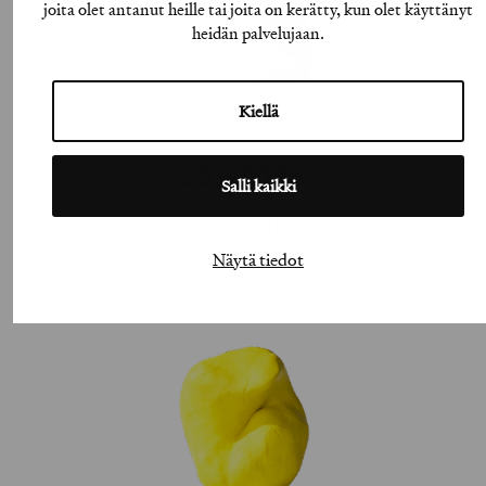
joita olet antanut heille tai joita on kerätty, kun olet käyttänyt
heidän palvelujaan.
Kiellä
23.4.2026
Salli kaikki
Gaala ja voittajien
Näytä tiedot
julkaisu