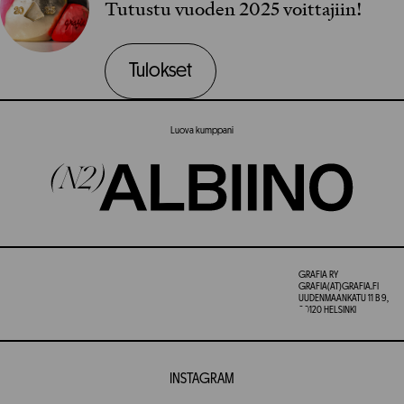
Tutustu vuoden 2025 voittajiin!
Tulokset
Luova kumppani
GRAFIA RY
GRAFIA(AT)GRAFIA.FI
UUDENMAANKATU 11 B 9,
00120 HELSINKI
INSTAGRAM