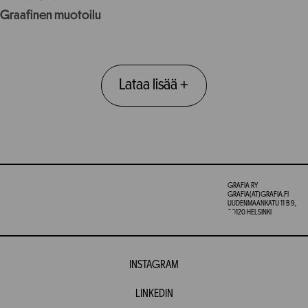
Graafinen muotoilu
Lataa lisää
+
GRAFIA RY
GRAFIA(AT)GRAFIA.FI
UUDENMAANKATU 11 B 9,
00120 HELSINKI
INSTAGRAM
LINKEDIN