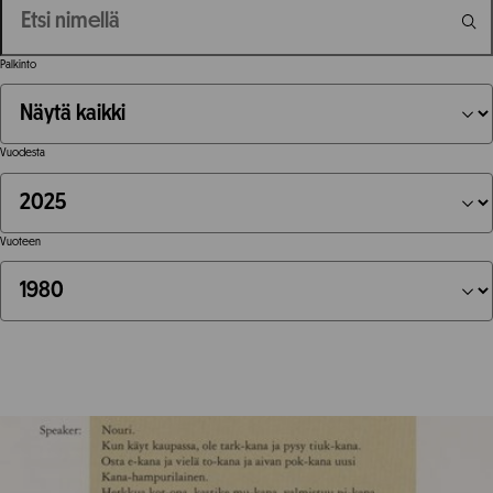
Palkinto
Vuodesta
Vuoteen