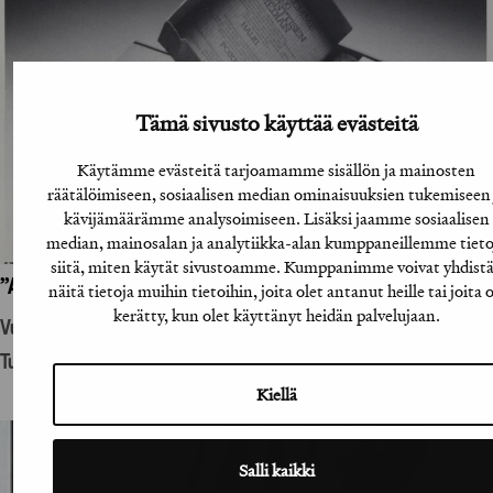
Tämä sivusto käyttää evästeitä
Käytämme evästeitä tarjoamamme sisällön ja mainosten
räätälöimiseen, sosiaalisen median ominaisuuksien tukemiseen 
kävijämäärämme analysoimiseen. Lisäksi jaamme sosiaalisen
median, mainosalan ja analytiikka-alan kumppaneillemme tieto
siitä, miten käytät sivustoamme. Kumppanimme voivat yhdist
”A-lehtien suoramainoslähetys”
näitä tietoja muihin tietoihin, joita olet antanut heille tai joita 
kerätty, kun olet käyttänyt heidän palvelujaan.
Vuosikirjatyö
Tuotantohyödykemainonta
Kiellä
Salli kaikki