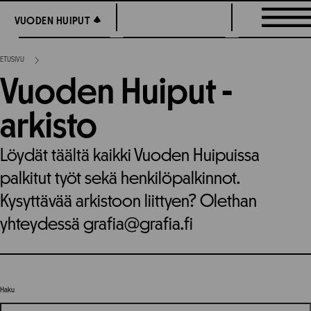
Siirry
VUODEN HUIPUT
VUODEN HUIPUT
suoraan
sisältöön
ETUSIVU
Vuoden Huiput -
arkisto
Löydät täältä kaikki Vuoden Huipuissa
palkitut työt sekä henkilöpalkinnot.
Kysyttävää arkistoon liittyen? Olethan
yhteydessä grafia@grafia.fi
Haku