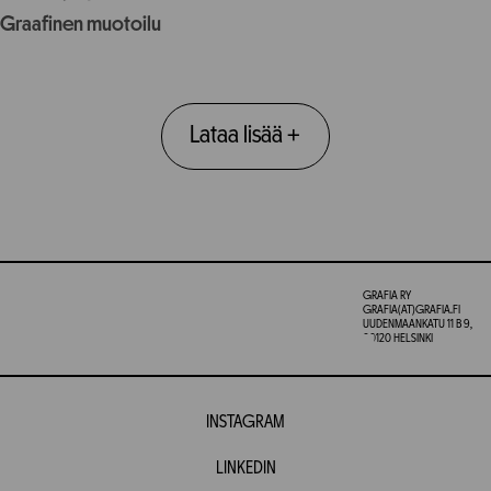
Graafinen muotoilu
Lataa lisää
+
GRAFIA RY
GRAFIA(AT)GRAFIA.FI
UUDENMAANKATU 11 B 9,
00120 HELSINKI
INSTAGRAM
LINKEDIN