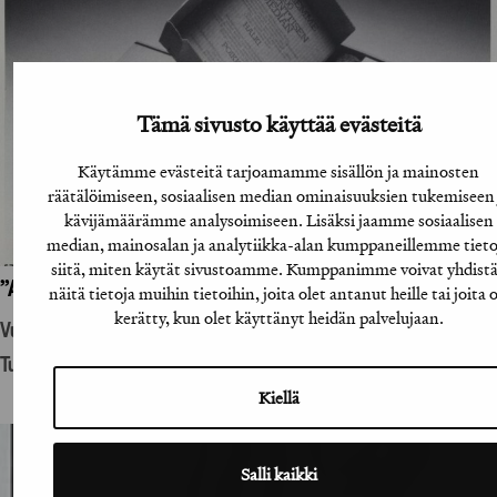
Tämä sivusto käyttää evästeitä
Käytämme evästeitä tarjoamamme sisällön ja mainosten
räätälöimiseen, sosiaalisen median ominaisuuksien tukemiseen 
kävijämäärämme analysoimiseen. Lisäksi jaamme sosiaalisen
median, mainosalan ja analytiikka-alan kumppaneillemme tieto
siitä, miten käytät sivustoamme. Kumppanimme voivat yhdist
”A-lehtien suoramainoslähetys”
näitä tietoja muihin tietoihin, joita olet antanut heille tai joita 
kerätty, kun olet käyttänyt heidän palvelujaan.
Vuosikirjatyö
Tuotantohyödykemainonta
Kiellä
Salli kaikki