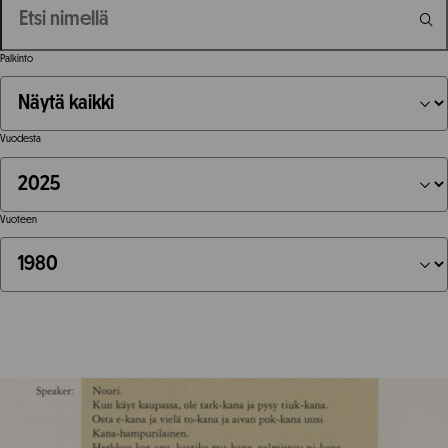
Palkinto
Vuodesta
Vuoteen