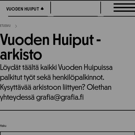
Siirry
VUODEN HUIPUT
VUODEN HUIPUT
suoraan
sisältöön
ETUSIVU
Vuoden Huiput -
arkisto
Löydät täältä kaikki Vuoden Huipuissa
palkitut työt sekä henkilöpalkinnot.
Kysyttävää arkistoon liittyen? Olethan
yhteydessä grafia@grafia.fi
Haku