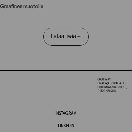
Graafinen muotoilu
Lataa lisää
+
GRAFIA RY
GRAFIA(AT)GRAFIA.FI
UUDENMAANKATU 11 B 9,
00120 HELSINKI
INSTAGRAM
LINKEDIN