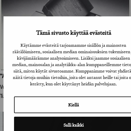
Tämä sivusto käyttää evästeitä
Käytämme evästeitä tarjoamamme sisällön ja mainosten
räätälöimiseen, sosiaalisen median ominaisuuksien tukemiseen 
kävijämäärämme analysoimiseen. Lisäksi jaamme sosiaalisen
median, mainosalan ja analytiikka-alan kumppaneillemme tieto
siitä, miten käytät sivustoamme. Kumppanimme voivat yhdist
”A-lehtien suoramainoslähetys”
näitä tietoja muihin tietoihin, joita olet antanut heille tai joita 
kerätty, kun olet käyttänyt heidän palvelujaan.
Vuosikirjatyö
Tuotantohyödykemainonta
Kiellä
Salli kaikki