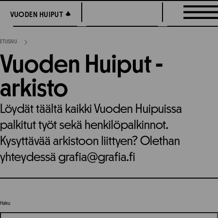
Siirry
VUODEN HUIPUT
VUODEN HUIPUT
suoraan
sisältöön
ETUSIVU
Vuoden Huiput -
arkisto
Löydät täältä kaikki Vuoden Huipuissa
palkitut työt sekä henkilöpalkinnot.
Kysyttävää arkistoon liittyen? Olethan
yhteydessä grafia@grafia.fi
Haku