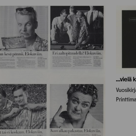
…vielä k
Vuosikir
Printtim