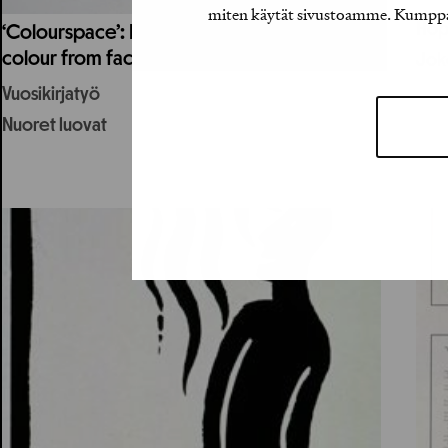
miten käytät sivustoamme. Kumppanimm
Hop
‘Colourspace’: Book on the narrativity in
colour from facades to graphic space
Joke
Vuosikirjatyö
Nuoret luovat