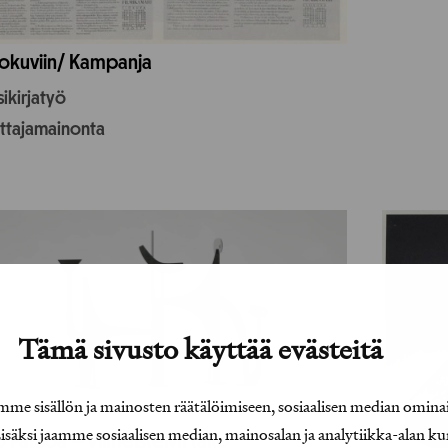
okuviin/ Kampanja
ikirjatyö
uttajamainonta
Tämä sivusto käyttää evästeitä
e sisällön ja mainosten räätälöimiseen, sosiaalisen median omina
äksi jaamme sosiaalisen median, mainosalan ja analytiikka-alan ku
o Paraoa – Viimeistelyn taito