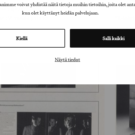
e voivat yhdistää näitä tietoja muihin tietoihin, joita olet antanu
eahuippu
kun olet käyttänyt heidän palvelujaan.
ri: Viimeistelyn taito
”A-leht
Vuosikir
Kiellä
Salli kaikki
Tuotant
Näytä tiedot