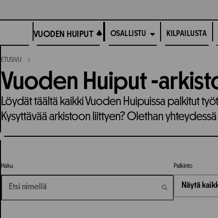
Siirry
suoraan
VUODEN HUIPUT
sisältöön
VUODEN HUIPUT
KILPAILUSTA
OSALLISTU
ETUSIVU
Vuoden Huiput -arkist
Löydät täältä kaikki Vuoden Huipuissa palkitut työ
Kysyttävää arkistoon liittyen? Olethan yhteydessä
Haku
Palkinto