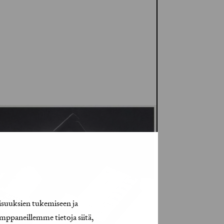
isuuksien tukemiseen ja
mppaneillemme tietoja siitä,