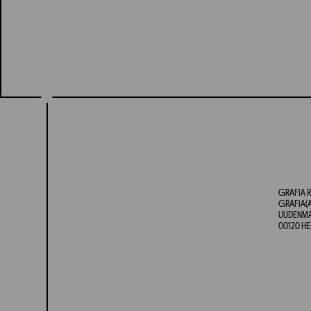
GRAFIA R
GRAFIA(A
UUDENMAA
00120 HE