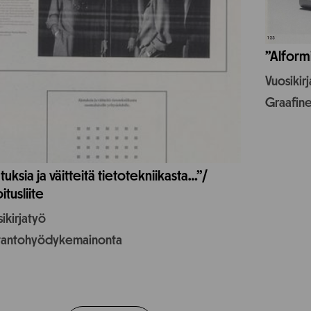
”Alform
Vuosikir
Graafin
tuksia ja väitteitä tietotekniikasta…”/
itusliite
ikirjatyö
tantohyödykemainonta