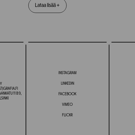
Lataa lisää
+
INSTAGRAM
LINKEDIN
Y
T)GRAFIA.FI
NKATU 11 B 9,
FACEBOOK
LSINKI
VIMEO
FLICKR