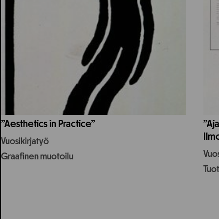
”Aesthetics in Practice”
”Aja
Ilmo
Vuosikirjatyö
Vuos
Graafinen muotoilu
Tuo