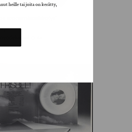
t heille tai joita on kerätty,
ien suoramainoslähetys”
jatyö
ohyödykemainonta