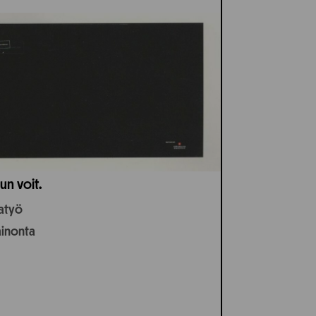
un voit.
jatyö
ainonta