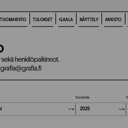
TUOMARISTO
TULOKSET
GAALA
NÄYTTELY
ARKISTO
o
t sekä henkilöpalkinnot.
 grafia@grafia.fi
Vuodesta
V