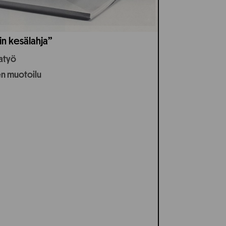
in kesälahja”
jatyö
en muotoilu