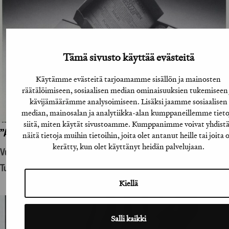
Tämä sivusto käyttää evästeitä
Käytämme evästeitä tarjoamamme sisällön ja mainosten
räätälöimiseen, sosiaalisen median ominaisuuksien tukemiseen 
kävijämäärämme analysoimiseen. Lisäksi jaamme sosiaalisen
median, mainosalan ja analytiikka-alan kumppaneillemme tieto
siitä, miten käytät sivustoamme. Kumppanimme voivat yhdist
”A-lehtien suoramainoslähetys”
näitä tietoja muihin tietoihin, joita olet antanut heille tai joita 
kerätty, kun olet käyttänyt heidän palvelujaan.
Vuosikirjatyö
Tuotantohyödykemainonta
Kiellä
Salli kaikki