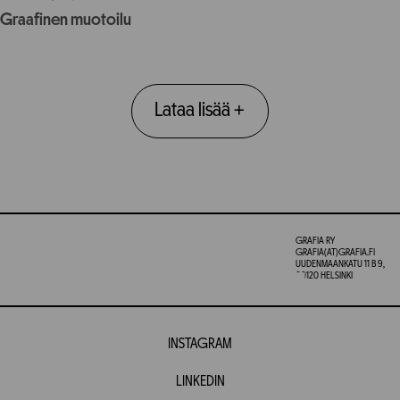
Graafinen muotoilu
Lataa lisää
+
GRAFIA RY
GRAFIA(AT)GRAFIA.FI
UUDENMAANKATU 11 B 9,
00120 HELSINKI
INSTAGRAM
LINKEDIN