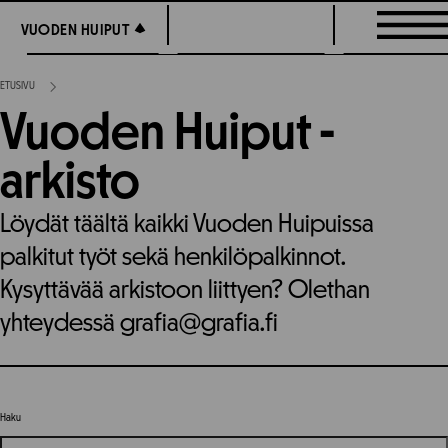
Siirry
VUODEN HUIPUT
VUODEN HUIPUT
suoraan
sisältöön
ETUSIVU
Vuoden Huiput -
arkisto
Löydät täältä kaikki Vuoden Huipuissa
palkitut työt sekä henkilöpalkinnot.
Kysyttävää arkistoon liittyen? Olethan
yhteydessä grafia@grafia.fi
Haku