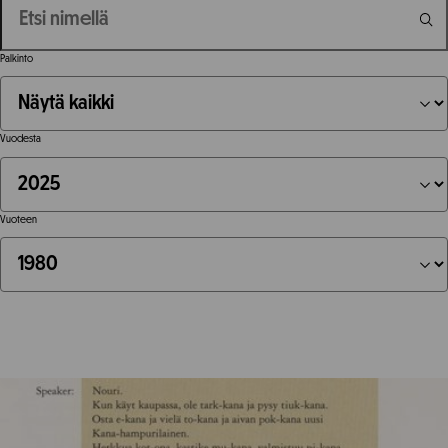
Palkinto
Vuodesta
Vuoteen