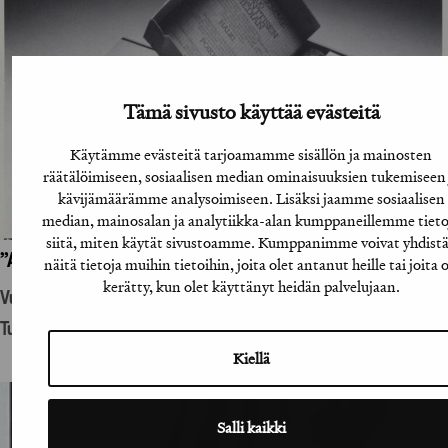
Tämä sivusto käyttää evästeitä
Käytämme evästeitä tarjoamamme sisällön ja mainosten
räätälöimiseen, sosiaalisen median ominaisuuksien tukemiseen 
kävijämäärämme analysoimiseen. Lisäksi jaamme sosiaalisen
median, mainosalan ja analytiikka-alan kumppaneillemme tieto
siitä, miten käytät sivustoamme. Kumppanimme voivat yhdist
”A-lehtien suoramainoslähetys”
näitä tietoja muihin tietoihin, joita olet antanut heille tai joita 
kerätty, kun olet käyttänyt heidän palvelujaan.
Vuosikirjatyö
Tuotantohyödykemainonta
Kiellä
Salli kaikki