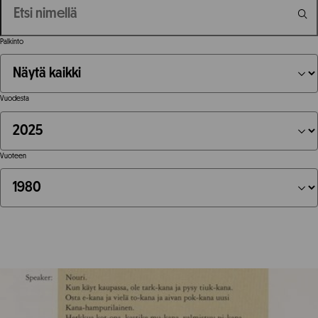
Palkinto
Vuodesta
Vuoteen