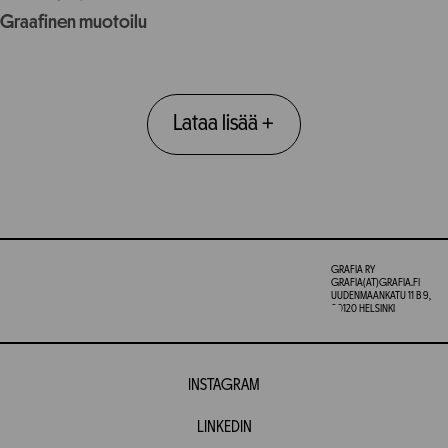
Graafinen muotoilu
Lataa lisää
+
GRAFIA RY
GRAFIA(AT)GRAFIA.FI
UUDENMAANKATU 11 B 9,
00120 HELSINKI
INSTAGRAM
LINKEDIN