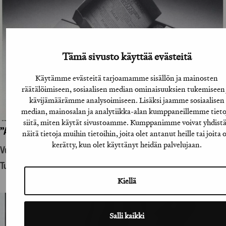
Tämä sivusto käyttää evästeitä
Käytämme evästeitä tarjoamamme sisällön ja mainosten
räätälöimiseen, sosiaalisen median ominaisuuksien tukemiseen 
kävijämäärämme analysoimiseen. Lisäksi jaamme sosiaalisen
median, mainosalan ja analytiikka-alan kumppaneillemme tieto
siitä, miten käytät sivustoamme. Kumppanimme voivat yhdist
”A-lehtien suoramainoslähetys”
näitä tietoja muihin tietoihin, joita olet antanut heille tai joita 
kerätty, kun olet käyttänyt heidän palvelujaan.
Vuosikirjatyö
Tuotantohyödykemainonta
Kiellä
Salli kaikki