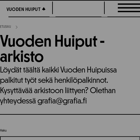
Siirry
VUODEN HUIPUT
VUODEN HUIPUT
suoraan
sisältöön
ETUSIVU
Vuoden Huiput -
arkisto
Löydät täältä kaikki Vuoden Huipuissa
palkitut työt sekä henkilöpalkinnot.
Kysyttävää arkistoon liittyen? Olethan
yhteydessä grafia@grafia.fi
Haku