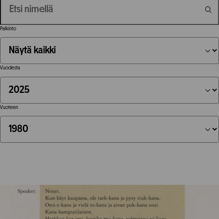
Palkinto
Vuodesta
Vuoteen