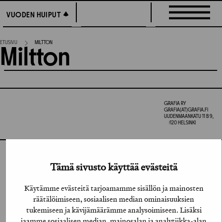
Siirry
VUODEN HUIPUT
VUODEN HUIPUT
suoraan
sisältöön
ETUSIVU
MILTTON
Miltton
GRAFIA RY
GRAFIA(AT)GRAFIA.FI
UUDENMAANKATU 11 B 9,
00120 HELSINKI
INSTAGRAM
Tämä sivusto käyttää evästeitä
LINKEDIN
Käytämme evästeitä tarjoamamme sisällön ja mainosten
räätälöimiseen, sosiaalisen median ominaisuuksien
FACEBOOK
tukemiseen ja kävijämäärämme analysoimiseen. Lisäksi
jaamme sosiaalisen median, mainosalan ja analytiikka-alan