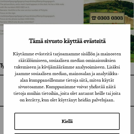
Tämä sivusto käyttää evästeitä
Käytämme evästeitä tarjoamamme sisällön ja mainosten
räätälöimiseen, sosiaalisen median ominaisuuksien
Työhön osallistuneet henkilöt / tahot:
tukemiseen ja kävijämäärämme analysoimiseen. Lisäksi
jaamme sosiaalisen median, mainosalan ja analytiikka-
alan kumppaneillemme tietoja siitä, miten käytät
GRAFIA RY
sivustoamme. Kumppanimme voivat yhdistää näitä
GRAFIA(AT)GRAFIA.FI
tietoja muihin tietoihin, joita olet antanut heille tai joita
UUDENMAANKATU 11 B 9,
00120 HELSINKI
on kerätty, kun olet käyttänyt heidän palvelujaan.
INSTAGRAM
Kiellä
LINKEDIN