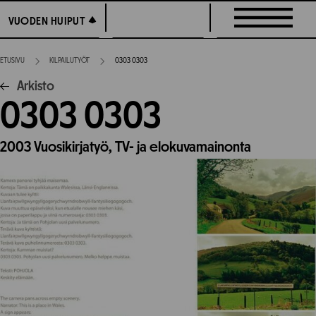
Siirry
VUODEN HUIPUT
VUODEN HUIPUT
suoraan
sisältöön
ETUSIVU
KILPAILUTYÖT
0303 0303
Arkisto
0303 0303
2003
Vuosikirjatyö,
TV- ja elokuvamainonta