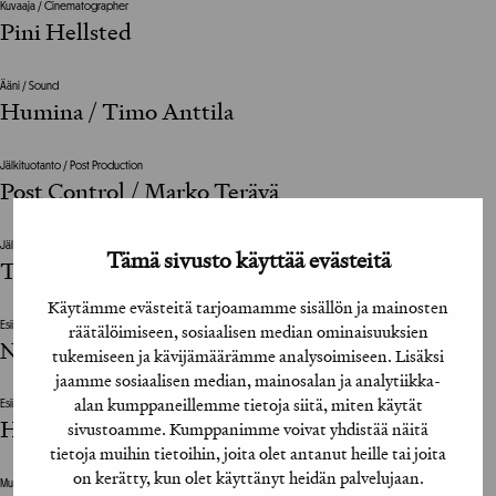
Kuvaaja / Cinematographer
Pini Hellsted
Ääni / Sound
Humina / Timo Anttila
Jälkituotanto / Post Production
Post Control / Marko Terävä
Jälkituotanto / Post Production
Tämä sivusto käyttää evästeitä
Trix / Anders Helle
Käytämme evästeitä tarjoamamme sisällön ja mainosten
Esiintyjät / Performers
räätälöimiseen, sosiaalisen median ominaisuuksien
Niko Saarela - Mies ääni
tukemiseen ja kävijämäärämme analysoimiseen. Lisäksi
jaamme sosiaalisen median, mainosalan ja analytiikka-
alan kumppaneillemme tietoja siitä, miten käytät
Esiintyjät / Performers
Heli Sutela - Naisääni
sivustoamme. Kumppanimme voivat yhdistää näitä
tietoja muihin tietoihin, joita olet antanut heille tai joita
on kerätty, kun olet käyttänyt heidän palvelujaan.
Muut suunnitteluun vaikuttaneet henkilöt / The design was also influenced by