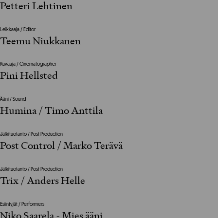
Petteri Lehtinen
Leikkaaja / Editor
Teemu Niukkanen
Kuvaaja / Cinematographer
Pini Hellsted
Ääni / Sound
Humina / Timo Anttila
Jälkituotanto / Post Production
Post Control / Marko Terävä
Jälkituotanto / Post Production
Trix / Anders Helle
Esiintyjät / Performers
Niko Saarela - Mies ääni