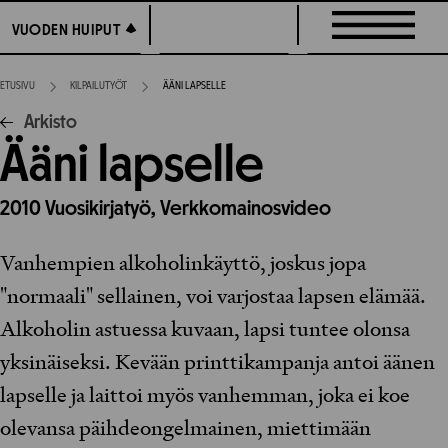
Siirry
VUODEN HUIPUT
VUODEN HUIPUT
suoraan
sisältöön
ETUSIVU
KILPAILUTYÖT
ÄÄNI LAPSELLE
Arkisto
Ääni lapselle
2010
Vuosikirjatyö,
Verkkomainosvideo
Vanhempien alkoholinkäyttö, joskus jopa
"normaali" sellainen, voi varjostaa lapsen elämää.
Alkoholin astuessa kuvaan, lapsi tuntee olonsa
yksinäiseksi. Kevään printtikampanja antoi äänen
lapselle ja laittoi myös vanhemman, joka ei koe
olevansa päihdeongelmainen, miettimään