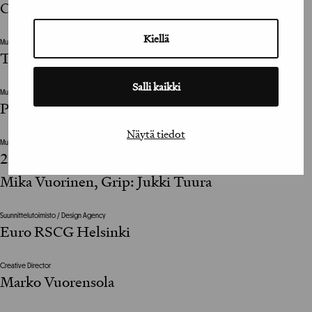
Casting / Minna Kalenius
Kiellä
Muut suunnitteluun vaikuttaneet henkilöt / The design was also influenced by
Tuotantopäällikkö / Soili Åkerlund
Salli kaikki
Muut suunnitteluun vaikuttaneet henkilöt / The design was also influenced by
Puvustus ja maski / Kaisu Hölttä
Näytä tiedot
Muut suunnitteluun vaikuttaneet henkilöt / The design was also influenced by
2nd Camera: Jaakko Slotte, Camera assistant:
Mika Vuorinen, Grip: Jukki Tuura
Suunnittelutoimisto / Design Agency
Euro RSCG Helsinki
Creative Director
Marko Vuorensola