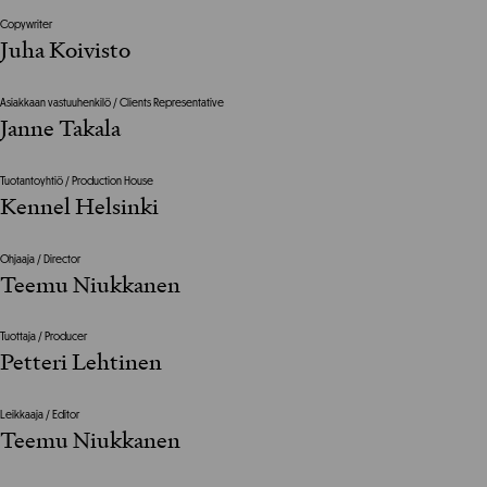
Copywriter
Juha Koivisto
Asiakkaan vastuuhenkilö / Clients Representative
Janne Takala
Tuotantoyhtiö / Production House
Kennel Helsinki
Ohjaaja / Director
Teemu Niukkanen
Tuottaja / Producer
Petteri Lehtinen
Leikkaaja / Editor
Teemu Niukkanen