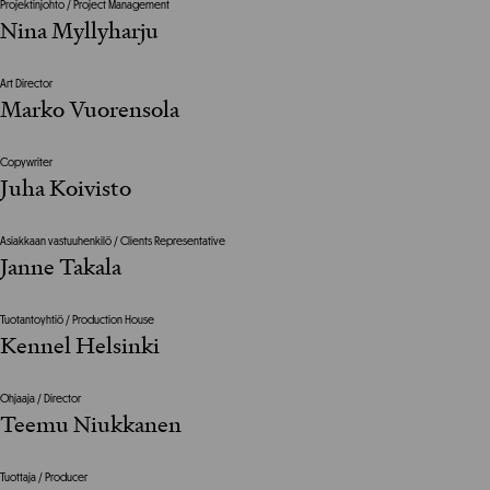
Projektinjohto / Project Management
Nina Myllyharju
Art Director
Marko Vuorensola
Copywriter
Juha Koivisto
Asiakkaan vastuuhenkilö / Clients Representative
Janne Takala
Tuotantoyhtiö / Production House
Kennel Helsinki
Ohjaaja / Director
Teemu Niukkanen
Tuottaja / Producer