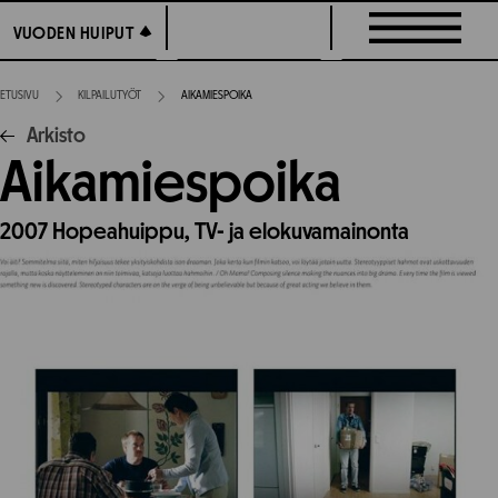
Siirry
VUODEN HUIPUT
VUODEN HUIPUT
suoraan
sisältöön
ETUSIVU
KILPAILUTYÖT
AIKAMIESPOIKA
Arkisto
Aikamiespoika
2007
Hopeahuippu,
TV- ja elokuvamainonta