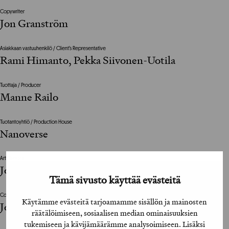
Copywriter
Jon Granström
Asiakkaan vastuuhenkilö / Client’s Representative
Rami Himanto, Pekka Siivonen-Uotila
Tuottaja / Producer
Manne Railo
Tuotantoyhtiö / Production House
Nanoverse
Art Director
Jon Granström
Tämä sivusto käyttää evästeitä
Copywriter
Käytämme evästeitä tarjoamamme sisällön ja mainosten
Jon Granström
räätälöimiseen, sosiaalisen median ominaisuuksien
tukemiseen ja kävijämäärämme analysoimiseen. Lisäksi