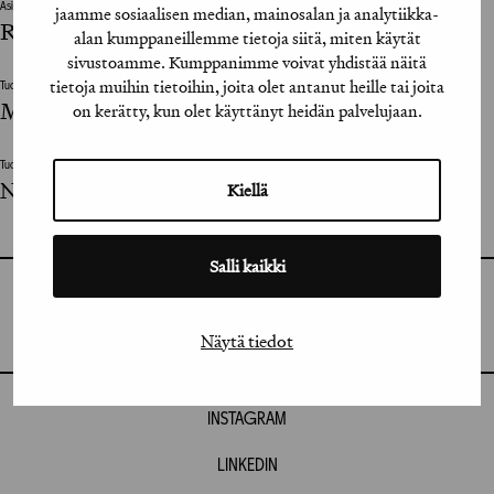
Asiakkaan vastuuhenkilö / Client’s Representative
jaamme sosiaalisen median, mainosalan ja analytiikka-
Rami Himanto, Pekka Siivonen-Uotila
alan kumppaneillemme tietoja siitä, miten käytät
sivustoamme. Kumppanimme voivat yhdistää näitä
tietoja muihin tietoihin, joita olet antanut heille tai joita
Tuottaja / Producer
Manne Railo
on kerätty, kun olet käyttänyt heidän palvelujaan.
Tuotantoyhtiö / Production House
Nanoverse
Kiellä
Salli kaikki
GRAFIA RY
GRAFIA(AT)GRAFIA.FI
UUDENMAANKATU 11 B 9,
Näytä tiedot
00120 HELSINKI
INSTAGRAM
LINKEDIN