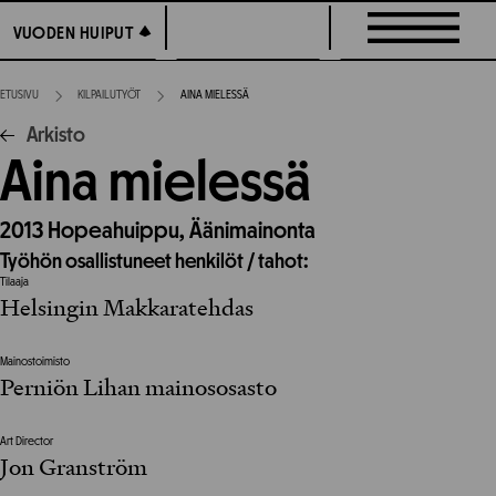
Siirry
VUODEN HUIPUT
VUODEN HUIPUT
suoraan
sisältöön
ETUSIVU
KILPAILUTYÖT
AINA MIELESSÄ
Arkisto
Aina mielessä
2013
Hopeahuippu,
Äänimainonta
Työhön osallistuneet henkilöt / tahot:
Tilaaja
Helsingin Makkaratehdas
Mainostoimisto
Perniön Lihan mainososasto
Art Director
Jon Granström