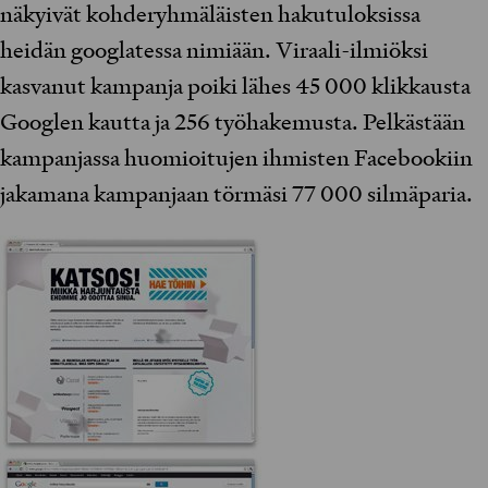
näkyivät kohderyhmäläisten hakutuloksissa
heidän googlatessa nimiään. Viraali-ilmiöksi
kasvanut kampanja poiki lähes 45 000 klikkausta
Googlen kautta ja 256 työhakemusta. Pelkästään
kampanjassa huomioitujen ihmisten Facebookiin
jakamana kampanjaan törmäsi 77 000 silmäparia.