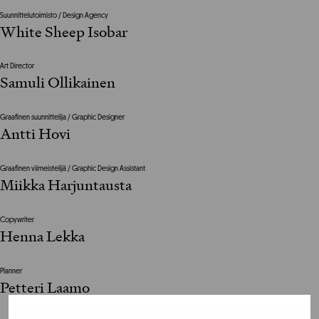
Suunnittelutoimisto / Design Agency
White Sheep Isobar
Art Director
Samuli Ollikainen
Graafinen suunnittelija / Graphic Designer
Antti Hovi
Graafinen viimeistelijä / Graphic Design Assistant
Miikka Harjuntausta
Copywriter
Henna Lekka
Planner
Petteri Laamo