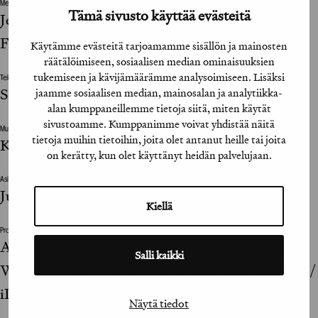
Mediatoimisto / Media Agency
Tämä sivusto käyttää evästeitä
Jenni Suominen, Sinikka Yletyinen / Carat
Finland Oy
Käytämme evästeitä tarjoamamme sisällön ja mainosten
räätälöimiseen, sosiaalisen median ominaisuuksien
tukemiseen ja kävijämäärämme analysoimiseen. Lisäksi
Tekninen suunnittelu / Technical Designer
Sami Blick, Jani Mikkonen
jaamme sosiaalisen median, mainosalan ja analytiikka-
alan kumppaneillemme tietoja siitä, miten käytät
sivustoamme. Kumppanimme voivat yhdistää näitä
Muut suunnitteluun vaikuttaneet henkilöt / The design was also influenced by
tietoja muihin tietoihin, joita olet antanut heille tai joita
Kirsi Leminen / iProspect
on kerätty, kun olet käyttänyt heidän palvelujaan.
Asiakkaan vastuuhenkilö / Clients Representative
Juha Herranen
Kiellä
Projektinjohto / Project Management
Anna-Mari Karhunen / Carat Finland Oy; Joonas
Salli kaikki
Wörlin / White Sheep Isobar; Kristiina Mäkinen /
iProspect
Näytä tiedot