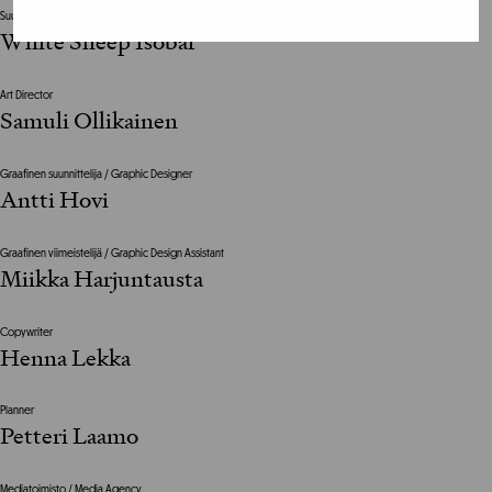
Suunnittelutoimisto / Design Agency
White Sheep Isobar
Art Director
Samuli Ollikainen
Graafinen suunnittelija / Graphic Designer
Antti Hovi
Graafinen viimeistelijä / Graphic Design Assistant
Miikka Harjuntausta
Copywriter
Henna Lekka
Planner
Petteri Laamo
Mediatoimisto / Media Agency