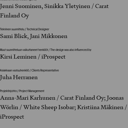
Jenni Suominen, Sinikka Yletyinen / Carat
Finland Oy
Tekninen suunnittelu / Technical Designer
Sami Blick, Jani Mikkonen
Muut suunnitteluun vaikuttaneet henkilöt / The design was also influenced by
Kirsi Leminen / iProspect
Asiakkaan vastuuhenkilö / Clients Representative
Juha Herranen
Projektinjohto / Project Management
Anna-Mari Karhunen / Carat Finland Oy; Joonas
Wörlin / White Sheep Isobar; Kristiina Mäkinen /
iProspect