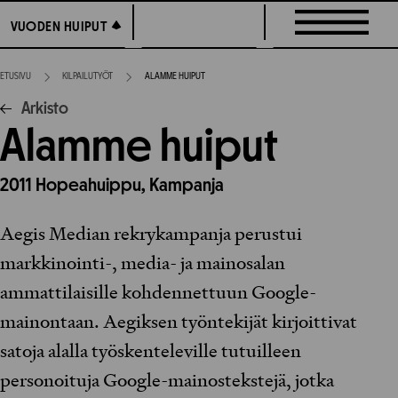
Siirry
VUODEN HUIPUT
VUODEN HUIPUT
suoraan
sisältöön
ETUSIVU
KILPAILUTYÖT
ALAMME HUIPUT
Arkisto
Alamme huiput
2011
Hopeahuippu,
Kampanja
Aegis Median rekrykampanja perustui
markkinointi-, media- ja mainosalan
ammattilaisille kohdennettuun Google-
mainontaan. Aegiksen työntekijät kirjoittivat
satoja alalla työskenteleville tutuilleen
personoituja Google-mainostekstejä, jotka