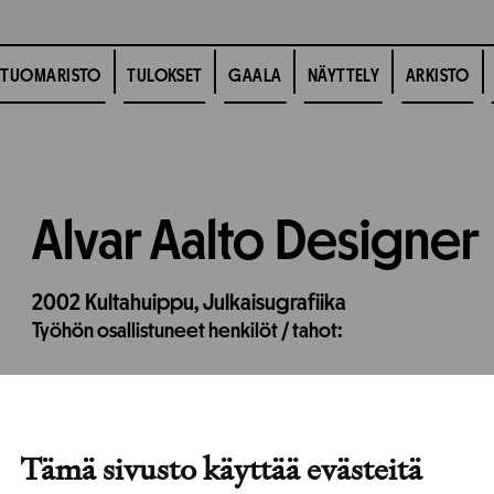
TUOMARISTO
TULOKSET
GAALA
NÄYTTELY
ARKISTO
Alvar Aalto Designer
2002
Kultahuippu,
Julkaisugrafiika
Työhön osallistuneet henkilöt / tahot:
Tämä sivusto käyttää evästeitä