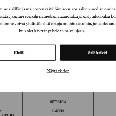
e sisällön ja mainosten räätälöimiseen, sosiaalisen median omina
äksi jaamme sosiaalisen median, mainosalan ja analytiikka-alan ku
e voivat yhdistää näitä tietoja muihin tietoihin, joita olet antanu
kun olet käyttänyt heidän palvelujaan.
Kiellä
Salli kaikki
Näytä tiedot
INSTAGRAM
LINKEDIN
Y
T)GRAFIA.FI