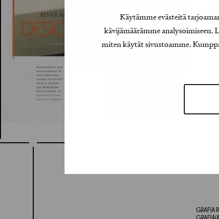
Käytämme evästeitä tarjoamamm
kävijämäärämme analysoimiseen. Lis
miten käytät sivustoamme. Kumppanimm
GRAFIA R
GRAFIA(A