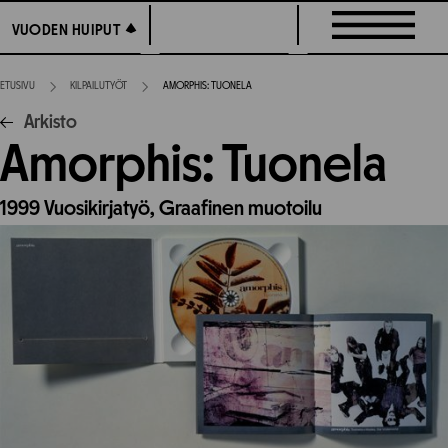
Siirry
VUODEN HUIPUT
VUODEN HUIPUT
suoraan
sisältöön
ETUSIVU
KILPAILUTYÖT
AMORPHIS: TUONELA
Arkisto
Amorphis: Tuonela
1999
Vuosikirjatyö,
Graafinen muotoilu