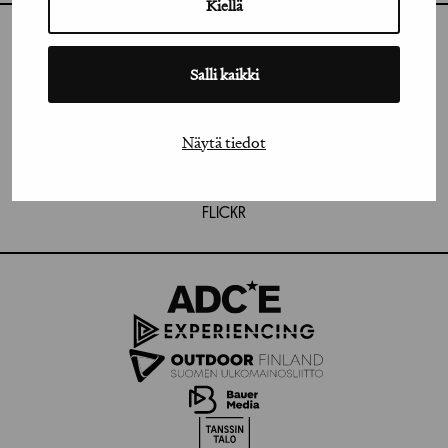
Kiellä
INSTAGRAM
Salli kaikki
LINKEDIN
FACEBOOK
Näytä tiedot
VIMEO
FLICKR