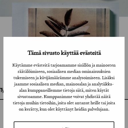
Tämä sivusto käyttää evästeitä
Käytämme evästeitä tarjoamamme sisällön ja mainosten
räätälöimiseen, sosiaalisen median ominaisuuksien
tukemiseen ja kävijämäärämme analysoimiseen. Lisäksi
jaamme sosiaalisen median, mainosalan ja analytiikka-
alan kumppaneillemme tietoja siitä, miten käytät
Työhön osallistuneet henkilöt / tahot:
sivustoamme. Kumppanimme voivat yhdistää näitä
tietoja muihin tietoihin, joita olet antanut heille tai joita
on kerätty, kun olet käyttänyt heidän palvelujaan.
GRAFIA RY
GRAFIA(AT)GRAFIA.FI
UUDENMAANKATU 11 B 9,
00120 HELSINKI