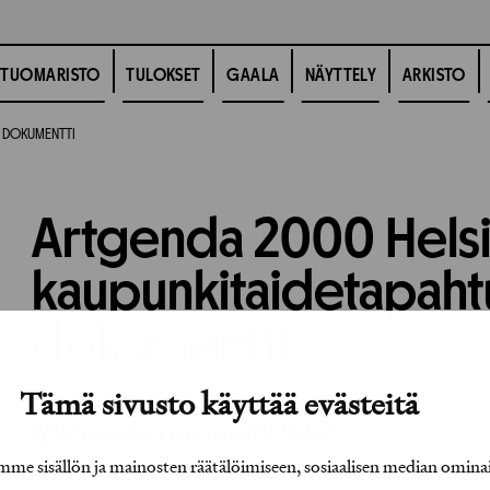
TUOMARISTO
TULOKSET
GAALA
NÄYTTELY
ARKISTO
N DOKUMENTTI
Artgenda 2000 Helsin
kaupunkitaidetapah
dokumentti
Tämä sivusto käyttää evästeitä
2001
Vuosikirjatyö,
Julkaisugrafiika
Työhön osallistuneet henkilöt / tahot:
e sisällön ja mainosten räätälöimiseen, sosiaalisen median omina