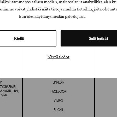
äksi jaamme sosiaalisen median, mainosalan ja analytiikka-alan ku
e voivat yhdistää näitä tietoja muihin tietoihin, joita olet antanu
kun olet käyttänyt heidän palvelujaan.
Kiellä
Salli kaikki
Näytä tiedot
INSTAGRAM
LINKEDIN
Y
T)GRAFIA.FI
NKATU 11 B 9,
FACEBOOK
LSINKI
VIMEO
FLICKR