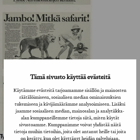
Tämä sivusto käyttää evästeitä
Käytämme evästeitä tarjoamamme sisällön ja mainosten
räätälöimiseen, sosiaalisen median ominaisuuksien
tukemiseen ja kävijämäärämme analysoimiseen. Lisäksi
jaamme sosiaalisen median, mainosalan ja analytiikka-
alan kumppaneillemme tietoja siitä, miten käytät
sivustoamme. Kumppanimme voivat yhdistää näitä
tietoja muihin tietoihin, joita olet antanut heille tai joita
Työhön osallistuneet henkilöt / tahot:
on kerätty, kun olet käyttänyt heidän palvelujaan.