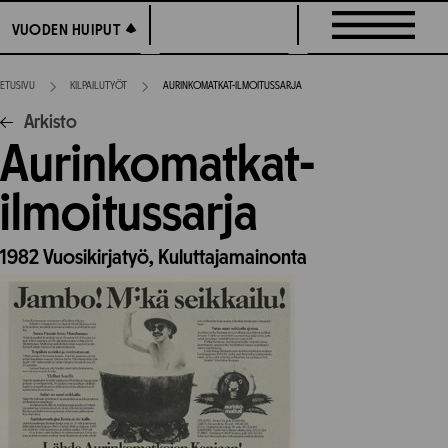
Siirry
VUODEN HUIPUT
VUODEN HUIPUT
suoraan
sisältöön
ETUSIVU
KILPAILUTYÖT
AURINKOMATKAT-ILMOITUSSARJA
Arkisto
Aurinkomatkat-
ilmoitussarja
1982
Vuosikirjatyö,
Kuluttajamainonta