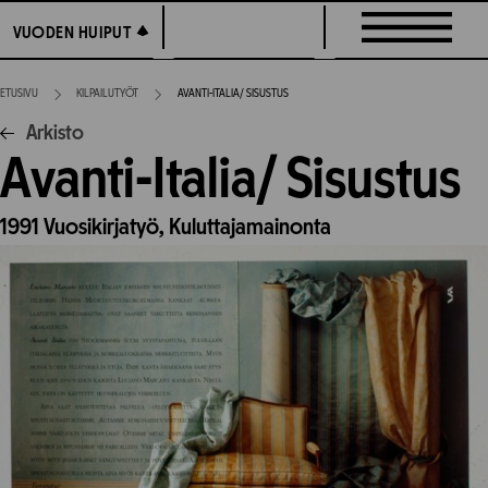
Siirry
VUODEN HUIPUT
VUODEN HUIPUT
suoraan
sisältöön
ETUSIVU
KILPAILUTYÖT
AVANTI-ITALIA/ SISUSTUS
Arkisto
Avanti-Italia/ Sisustus
1991
Vuosikirjatyö,
Kuluttajamainonta