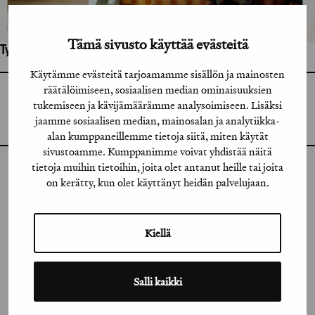
Tämä sivusto käyttää evästeitä
Työhön osallistuneet henkilöt / tahot:
Käytämme evästeitä tarjoamamme sisällön ja mainosten
räätälöimiseen, sosiaalisen median ominaisuuksien
GRAFIA RY
tukemiseen ja kävijämäärämme analysoimiseen. Lisäksi
GRAFIA(AT)GRAFIA.FI
UUDENMAANKATU 11 B 9,
jaamme sosiaalisen median, mainosalan ja analytiikka-
00120 HELSINKI
alan kumppaneillemme tietoja siitä, miten käytät
sivustoamme. Kumppanimme voivat yhdistää näitä
tietoja muihin tietoihin, joita olet antanut heille tai joita
INSTAGRAM
on kerätty, kun olet käyttänyt heidän palvelujaan.
LINKEDIN
Kiellä
FACEBOOK
VIMEO
Salli kaikki
FLICKR