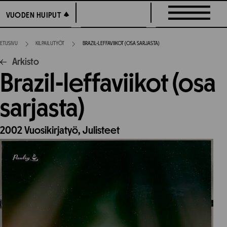
Siirry
VUODEN HUIPUT
VUODEN HUIPUT
suoraan
sisältöön
ETUSIVU
KILPAILUTYÖT
BRAZIL-LEFFAVIIKOT (OSA SARJASTA)
Arkisto
Brazil-leffaviikot (osa
sarjasta)
2002
Vuosikirjatyö,
Julisteet