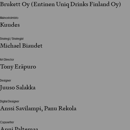
Brukett Oy (Entinen Uniq Drinks Finland Oy)
Mainostoimisto
Kuudes
Strategi / Strategist
Michael Biaudet
Art Director
Tony Eräpuro
Designer
Juuso Salakka
Digital Designer
Anssi Savilampi, Panu Rekola
Copywriter
Anni Paltemaa