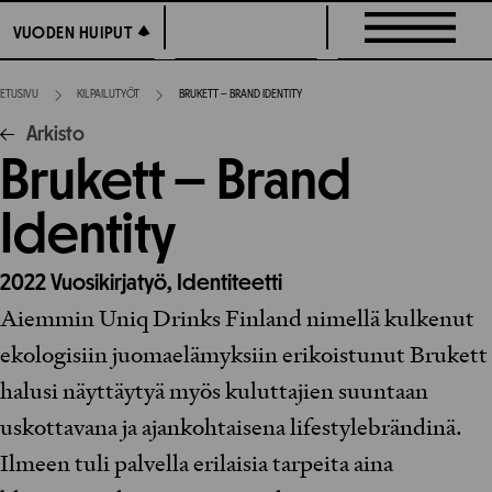
Siirry
VUODEN HUIPUT
VUODEN HUIPUT
suoraan
sisältöön
ETUSIVU
KILPAILUTYÖT
BRUKETT – BRAND IDENTITY
Arkisto
Brukett – Brand
Identity
2022
Vuosikirjatyö,
Identiteetti
Aiemmin Uniq Drinks Finland nimellä kulkenut
ekologisiin juomaelämyksiin erikoistunut Brukett
halusi näyttäytyä myös kuluttajien suuntaan
uskottavana ja ajankohtaisena lifestylebrändinä.
Ilmeen tuli palvella erilaisia tarpeita aina