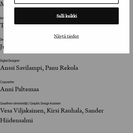
Michael Biaudet
Salli kaikki
Art Director
Tony Eräpuro
Näytä tiedot
Designer
Juuso Salakka
Digital Designer
Anssi Savilampi, Panu Rekola
Copywriter
Anni Paltemaa
Graafinen viimeistelijä / Graphic Design Assistant
Vesa Viljakainen, Kirsi Rauhala, Sander
Hiidensalmi