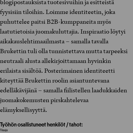
blogipostauksista tuotesivuihin ja esitteistä
fyysisiin tiloihin. Loimme identiteetin, joka
puhuttelee paitsi B2B-kumppaneita myös
laatutietoisia juomakuluttajia. Inspiraatio löytyi
aikakauslehtimaailmasta – samalla tavalla
Brukettin tuli olla tunnistettava mutta tarpeeksi
neutraali alusta allekirjoittamaan hyvinkin
erilaista sisältöä. Posterimainen identiteetti
kiteyttää Brukettin roolin asiantuntevana
edelläkävijänä – samalla fiilistellen laadukkaiden
juomakokemusten pirskahtelevaa
elämyksellisyyttä.
Työhön osallistuneet henkilöt / tahot:
Tilaaja