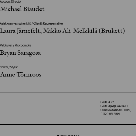
Account Director
Michael Biaudet
Asiakkaan vastuuhenkilö / Client’s Representative
Laura Järnefelt, Mikko Ali-Melkkilä (Brukett)
Valokuvat / Photographs
Bryan Saragosa
Stylisti / Stylist
Anne Törnroos
GRAFIA RY
GRAFIA(AT)GRAFIA.FI
UUDENMAANKATU 11 B 9,
00120 HELSINKI