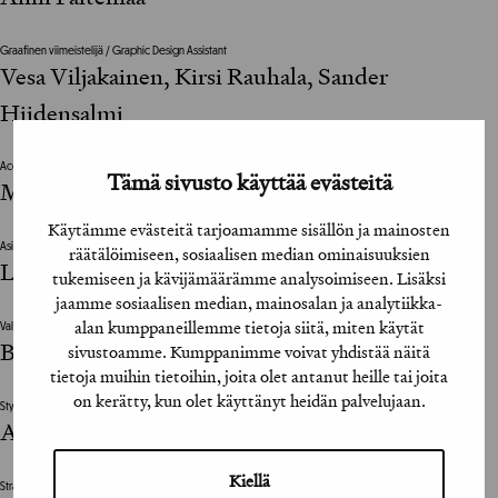
Graafinen viimeistelijä / Graphic Design Assistant
Vesa Viljakainen, Kirsi Rauhala, Sander
Hiidensalmi
Account Director
Tämä sivusto käyttää evästeitä
Michael Biaudet
Käytämme evästeitä tarjoamamme sisällön ja mainosten
Asiakkaan vastuuhenkilö / Client’s Representative
räätälöimiseen, sosiaalisen median ominaisuuksien
Laura Järnefelt, Mikko Ali-Melkkilä (Brukett)
tukemiseen ja kävijämäärämme analysoimiseen. Lisäksi
jaamme sosiaalisen median, mainosalan ja analytiikka-
alan kumppaneillemme tietoja siitä, miten käytät
Valokuvat / Photographs
Bryan Saragosa
sivustoamme. Kumppanimme voivat yhdistää näitä
tietoja muihin tietoihin, joita olet antanut heille tai joita
on kerätty, kun olet käyttänyt heidän palvelujaan.
Stylisti / Stylist
Anne Törnroos
Kiellä
Strategi / Strategist