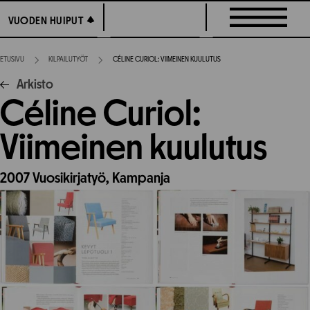
Siirry
VUODEN HUIPUT
VUODEN HUIPUT
suoraan
sisältöön
ETUSIVU
KILPAILUTYÖT
CÉLINE CURIOL: VIIMEINEN KUULUTUS
Arkisto
Céline Curiol:
Viimeinen kuulutus
2007
Vuosikirjatyö,
Kampanja