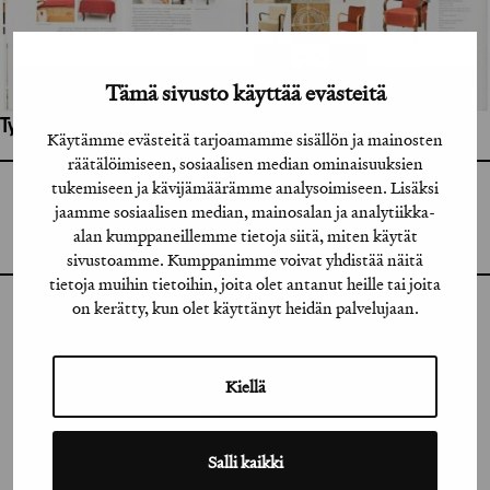
Tämä sivusto käyttää evästeitä
Työhön osallistuneet henkilöt / tahot:
Käytämme evästeitä tarjoamamme sisällön ja mainosten
räätälöimiseen, sosiaalisen median ominaisuuksien
tukemiseen ja kävijämäärämme analysoimiseen. Lisäksi
GRAFIA RY
jaamme sosiaalisen median, mainosalan ja analytiikka-
GRAFIA(AT)GRAFIA.FI
UUDENMAANKATU 11 B 9,
alan kumppaneillemme tietoja siitä, miten käytät
00120 HELSINKI
sivustoamme. Kumppanimme voivat yhdistää näitä
tietoja muihin tietoihin, joita olet antanut heille tai joita
on kerätty, kun olet käyttänyt heidän palvelujaan.
INSTAGRAM
LINKEDIN
Kiellä
FACEBOOK
VIMEO
Salli kaikki