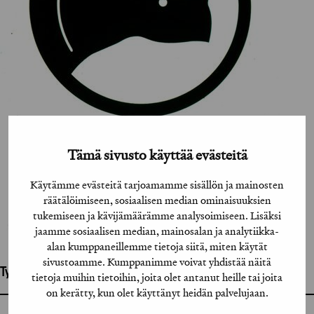
Tämä sivusto käyttää evästeitä
Käytämme evästeitä tarjoamamme sisällön ja mainosten
räätälöimiseen, sosiaalisen median ominaisuuksien
tukemiseen ja kävijämäärämme analysoimiseen. Lisäksi
jaamme sosiaalisen median, mainosalan ja analytiikka-
alan kumppaneillemme tietoja siitä, miten käytät
sivustoamme. Kumppanimme voivat yhdistää näitä
Työhön osallistuneet henkilöt / tahot:
tietoja muihin tietoihin, joita olet antanut heille tai joita
on kerätty, kun olet käyttänyt heidän palvelujaan.