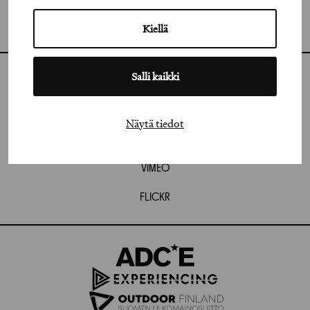
GRAFIA RY
GRAFIA(AT)GRAFIA.FI
UUDENMAANKATU 11 B 9,
Kiellä
00120 HELSINKI
Salli kaikki
INSTAGRAM
LINKEDIN
Näytä tiedot
FACEBOOK
VIMEO
FLICKR