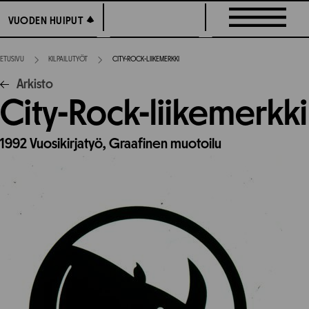
Siirry
VUODEN HUIPUT
VUODEN HUIPUT
suoraan
sisältöön
ETUSIVU
KILPAILUTYÖT
CITY-ROCK-LIIKEMERKKI
Arkisto
City-Rock-liikemerkki
1992
Vuosikirjatyö,
Graafinen muotoilu