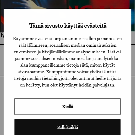
Tämä sivusto käyttää evästeitä
Työhön osallistuneet henkilöt / tahot:
Käytämme evästeitä tarjoamamme sisällön ja mainosten
räätälöimiseen, sosiaalisen median ominaisuuksien
tukemiseen ja kävijämäärämme analysoimiseen. Lisäksi
GRAFIA RY
jaamme sosiaalisen median, mainosalan ja analytiikka-
GRAFIA(AT)GRAFIA.FI
UUDENMAANKATU 11 B 9,
alan kumppaneillemme tietoja siitä, miten käytät
00120 HELSINKI
sivustoamme. Kumppanimme voivat yhdistää näitä
tietoja muihin tietoihin, joita olet antanut heille tai joita
on kerätty, kun olet käyttänyt heidän palvelujaan.
INSTAGRAM
LINKEDIN
Kiellä
FACEBOOK
Salli kaikki
VIMEO