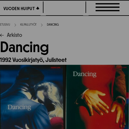
Siirry
VUODEN HUIPUT
VUODEN HUIPUT
suoraan
sisältöön
ETUSIVU
KILPAILUTYÖT
DANCING
Arkisto
Dancing
1992
Vuosikirjatyö,
Julisteet