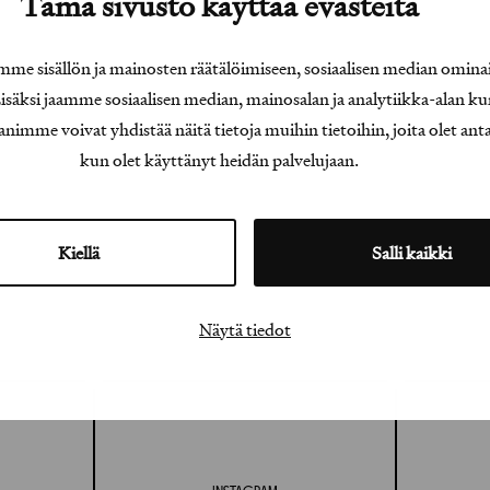
Tämä sivusto käyttää evästeitä
e sisällön ja mainosten räätälöimiseen, sosiaalisen median omina
äksi jaamme sosiaalisen median, mainosalan ja analytiikka-alan ku
e voivat yhdistää näitä tietoja muihin tietoihin, joita olet antanu
kun olet käyttänyt heidän palvelujaan.
Kiellä
Salli kaikki
Näytä tiedot