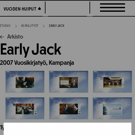
Siirry
VUODEN HUIPUT
VUODEN HUIPUT
suoraan
sisältöön
ETUSIVU
KILPAILUTYÖT
EARLY JACK
Arkisto
Early Jack
2007
Vuosikirjatyö,
Kampanja
Työhön osallistuneet henkilöt / tahot: