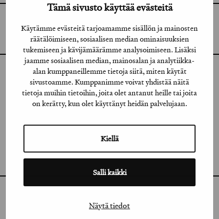
Tämä sivusto käyttää evästeitä
GRAFIA RY
GRAFIA(AT)GRAFIA.FI
Käytämme evästeitä tarjoamamme sisällön ja mainosten
UUDENMAANKATU 11 B 9,
räätälöimiseen, sosiaalisen median ominaisuuksien
00120 HELSINKI
tukemiseen ja kävijämäärämme analysoimiseen. Lisäksi
jaamme sosiaalisen median, mainosalan ja analytiikka-
alan kumppaneillemme tietoja siitä, miten käytät
INSTAGRAM
sivustoamme. Kumppanimme voivat yhdistää näitä
tietoja muihin tietoihin, joita olet antanut heille tai joita
LINKEDIN
on kerätty, kun olet käyttänyt heidän palvelujaan.
FACEBOOK
VIMEO
Kiellä
FLICKR
Salli kaikki
Näytä tiedot