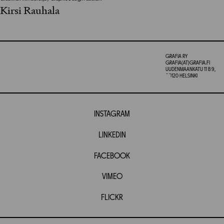
Kirsi Rauhala
GRAFIA RY
GRAFIA(AT)GRAFIA.FI
UUDENMAANKATU 11 B 9,
00120 HELSINKI
INSTAGRAM
LINKEDIN
FACEBOOK
VIMEO
FLICKR