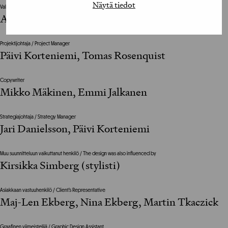
Näytä tiedot
Valokuvat / Photographs
Anton Sucksdorff, Paavo Lehtonen
Projektijohtaja / Project Manager
Päivi Korteniemi, Tomas Rosenquist
Copywriter
Mikko Mäkinen, Emmi Jalkanen
Strategiajohtaja / Strategy Manager
Jari Danielsson, Päivi Korteniemi
Muu suunnitteluun vaikuttanut henkilö / The design was also influenced by
Kirsikka Simberg (stylisti)
Asiakkaan vastuuhenkilö / Client’s Representative
Maj-Len Ekberg, Nina Ekberg, Martin Tkaczick
Graafinen viimeistelijä / Graphic Design Assistant