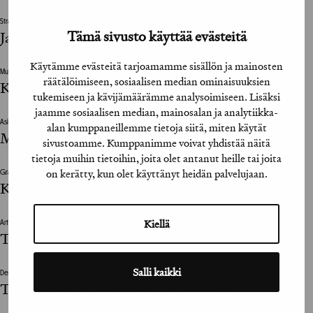
Strategiajohtaja / Strategy Manager
Tämä sivusto käyttää evästeitä
Jari Danielsson, Päivi Korteniemi
Käytämme evästeitä tarjoamamme sisällön ja mainosten
Muu suunnitteluun vaikuttanut henkilö / The design was also influenced by
räätälöimiseen, sosiaalisen median ominaisuuksien
Kirsikka Simberg (stylisti)
tukemiseen ja kävijämäärämme analysoimiseen. Lisäksi
jaamme sosiaalisen median, mainosalan ja analytiikka-
Asiakkaan vastuuhenkilö / Client’s Representative
alan kumppaneillemme tietoja siitä, miten käytät
Maj-Len Ekberg, Nina Ekberg, Martin Tkaczick
sivustoamme. Kumppanimme voivat yhdistää näitä
tietoja muihin tietoihin, joita olet antanut heille tai joita
on kerätty, kun olet käyttänyt heidän palvelujaan.
Graafinen viimeistelijä / Graphic Design Assistant
Kirsi Rauhala
Kiellä
Art Director
Tony Eräpuro
Salli kaikki
Designer
Tony Eräpuro, Sebastian Hurmerinta