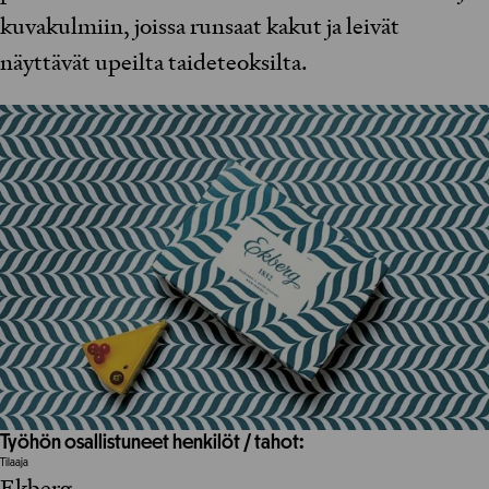
kuvakulmiin, joissa runsaat kakut ja leivät
näyttävät upeilta taideteoksilta.
Työhön osallistuneet henkilöt / tahot:
Tilaaja
Ekberg