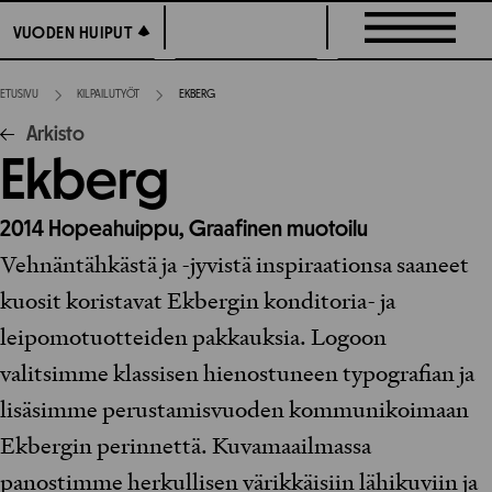
Siirry
VUODEN HUIPUT
VUODEN HUIPUT
suoraan
sisältöön
ETUSIVU
KILPAILUTYÖT
EKBERG
Arkisto
Ekberg
2014
Hopeahuippu,
Graafinen muotoilu
Vehnäntähkästä ja -jyvistä inspiraationsa saaneet
kuosit koristavat Ekbergin konditoria- ja
leipomotuotteiden pakkauksia. Logoon
valitsimme klassisen hienostuneen typografian ja
lisäsimme perustamisvuoden kommunikoimaan
Ekbergin perinnettä. Kuvamaailmassa
panostimme herkullisen värikkäisiin lähikuviin ja