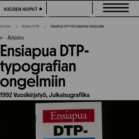
Siirry
VUODEN HUIPUT
VUODEN HUIPUT
suoraan
sisältöön
ETUSIVU
KILPAILUTYÖT
ENSIAPUA DTP-TYPOGRAFIAN ONGELMIIN
Arkisto
Ensiapua DTP-
typografian
ongelmiin
1992
Vuosikirjatyö,
Julkaisugrafiika