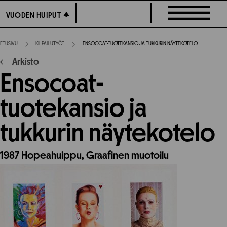
Siirry
VUODEN HUIPUT
VUODEN HUIPUT
suoraan
sisältöön
ETUSIVU
KILPAILUTYÖT
ENSOCOAT-TUOTEKANSIO JA TUKKURIN NÄYTEKOTELO
Arkisto
Ensocoat-
tuotekansio ja
tukkurin näytekotelo
1987
Hopeahuippu,
Graafinen muotoilu