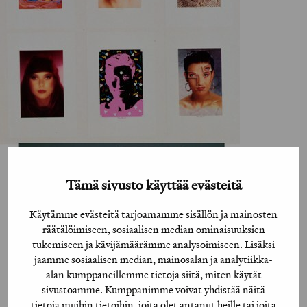
Tämä sivusto käyttää evästeitä
Käytämme evästeitä tarjoamamme sisällön ja mainosten
räätälöimiseen, sosiaalisen median ominaisuuksien
tukemiseen ja kävijämäärämme analysoimiseen. Lisäksi
jaamme sosiaalisen median, mainosalan ja analytiikka-
alan kumppaneillemme tietoja siitä, miten käytät
sivustoamme. Kumppanimme voivat yhdistää näitä
tietoja muihin tietoihin, joita olet antanut heille tai joita