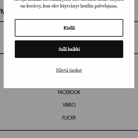
on kerätty, kun olet käyttänyt heidän palvelujaan.
Työhön osallistuneet henkilöt / tahot:
Kiellä
GRAFIA RY
GRAFIA(AT)GRAFIA.FI
UUDENMAANKATU 11 B 9,
00120 HELSINKI
Salli kaikki
INSTAGRAM
Näytä tiedot
LINKEDIN
FACEBOOK
VIMEO
FLICKR