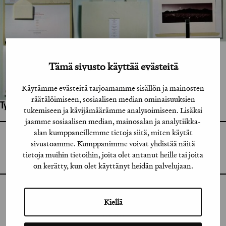
Tämä sivusto käyttää evästeitä
Käytämme evästeitä tarjoamamme sisällön ja mainosten
räätälöimiseen, sosiaalisen median ominaisuuksien
Työhön osallistuneet henkilöt / tahot:
tukemiseen ja kävijämäärämme analysoimiseen. Lisäksi
jaamme sosiaalisen median, mainosalan ja analytiikka-
alan kumppaneillemme tietoja siitä, miten käytät
GRAFIA RY
sivustoamme. Kumppanimme voivat yhdistää näitä
GRAFIA(AT)GRAFIA.FI
UUDENMAANKATU 11 B 9,
tietoja muihin tietoihin, joita olet antanut heille tai joita
00120 HELSINKI
on kerätty, kun olet käyttänyt heidän palvelujaan.
INSTAGRAM
Kiellä
LINKEDIN