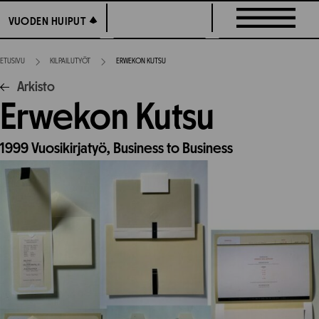
Siirry
VUODEN HUIPUT
VUODEN HUIPUT
suoraan
sisältöön
ETUSIVU
KILPAILUTYÖT
ERWEKON KUTSU
Arkisto
Erwekon Kutsu
1999
Vuosikirjatyö,
Business to Business