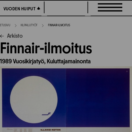
Siirry
VUODEN HUIPUT
VUODEN HUIPUT
suoraan
sisältöön
ETUSIVU
KILPAILUTYÖT
FINNAIR-ILMOITUS
Arkisto
Finnair-ilmoitus
1989
Vuosikirjatyö,
Kuluttajamainonta