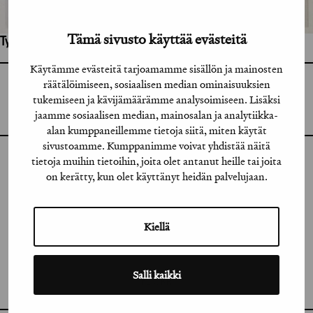
Tämä sivusto käyttää evästeitä
Työhön osallistuneet henkilöt / tahot:
Käytämme evästeitä tarjoamamme sisällön ja mainosten
räätälöimiseen, sosiaalisen median ominaisuuksien
GRAFIA RY
GRAFIA(AT)GRAFIA.FI
tukemiseen ja kävijämäärämme analysoimiseen. Lisäksi
UUDENMAANKATU 11 B 9,
jaamme sosiaalisen median, mainosalan ja analytiikka-
00120 HELSINKI
alan kumppaneillemme tietoja siitä, miten käytät
sivustoamme. Kumppanimme voivat yhdistää näitä
tietoja muihin tietoihin, joita olet antanut heille tai joita
INSTAGRAM
on kerätty, kun olet käyttänyt heidän palvelujaan.
LINKEDIN
FACEBOOK
Kiellä
VIMEO
Salli kaikki
FLICKR