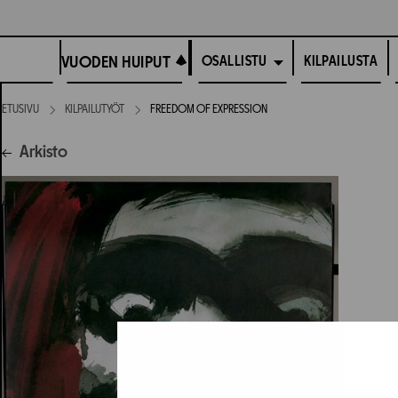
Siirry
suoraan
VUODEN HUIPUT
sisältöön
VUODEN HUIPUT
KILPAILUSTA
OSALLISTU
ETUSIVU
KILPAILUTYÖT
FREEDOM OF EXPRESSION
Arkisto