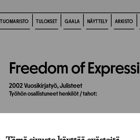
TUOMARISTO
TULOKSET
GAALA
NÄYTTELY
ARKISTO
Freedom of Express
2002
Vuosikirjatyö,
Julisteet
Työhön osallistuneet henkilöt / tahot:
Tämä sivusto käyttää evästeitä