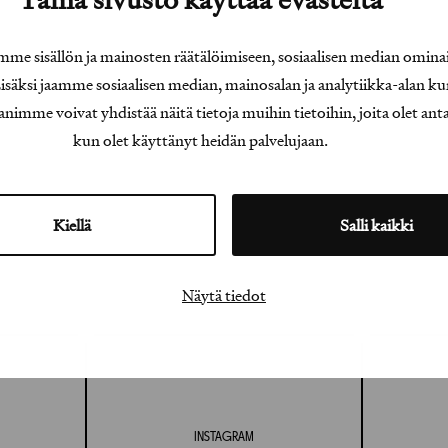
e sisällön ja mainosten räätälöimiseen, sosiaalisen median omina
äksi jaamme sosiaalisen median, mainosalan ja analytiikka-alan ku
e voivat yhdistää näitä tietoja muihin tietoihin, joita olet antanu
kun olet käyttänyt heidän palvelujaan.
Kiellä
Salli kaikki
Näytä tiedot
INSTAGRAM