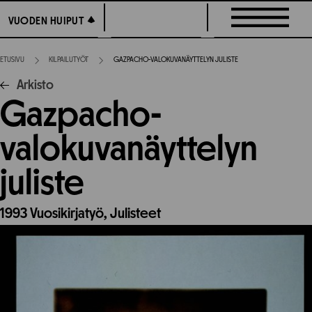
Siirry
VUODEN HUIPUT
VUODEN HUIPUT
suoraan
sisältöön
ETUSIVU
KILPAILUTYÖT
GAZPACHO-VALOKUVANÄYTTELYN JULISTE
Arkisto
Gazpacho-
valokuvanäyttelyn
juliste
1993
Vuosikirjatyö,
Julisteet