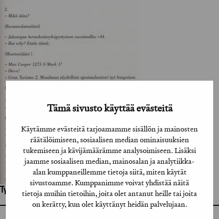
Tämä sivusto käyttää evästeitä
Käytämme evästeitä tarjoamamme sisällön ja mainosten
räätälöimiseen, sosiaalisen median ominaisuuksien
tukemiseen ja kävijämäärämme analysoimiseen. Lisäksi
jaamme sosiaalisen median, mainosalan ja analytiikka-
alan kumppaneillemme tietoja siitä, miten käytät
sivustoamme. Kumppanimme voivat yhdistää näitä
Työhön osallistuneet henkilöt / tahot:
tietoja muihin tietoihin, joita olet antanut heille tai joita
on kerätty, kun olet käyttänyt heidän palvelujaan.