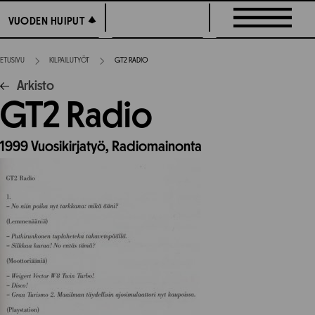
Siirry
VUODEN HUIPUT
VUODEN HUIPUT
suoraan
sisältöön
ETUSIVU
KILPAILUTYÖT
GT2 RADIO
Arkisto
GT2 Radio
1999
Vuosikirjatyö,
Radiomainonta