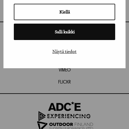
GRAFIA RY
GRAFIA(AT)GRAFIA.FI
UUDENMAANKATU 11 B 9,
Kiellä
00120 HELSINKI
Salli kaikki
INSTAGRAM
LINKEDIN
Näytä tiedot
FACEBOOK
VIMEO
FLICKR