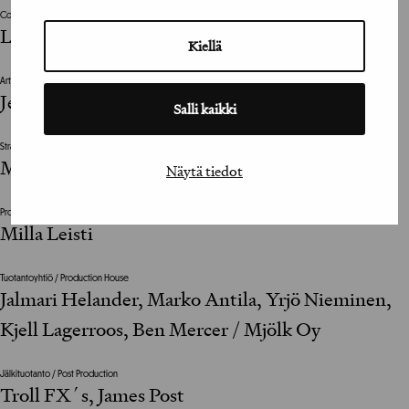
Copywriter
Laura Hukkanen
Kiellä
Art Director
Jenni Zetterberg
Salli kaikki
Strategiajohtaja / Strategy Manager
Micke Nordman, Steve Brown
Näytä tiedot
Projektijohtaja / Project Manager
Milla Leisti
Tuotantoyhtiö / Production House
Jalmari Helander, Marko Antila, Yrjö Nieminen,
Kjell Lagerroos, Ben Mercer / Mjölk Oy
Jälkituotanto / Post Production
Troll FX´s, James Post