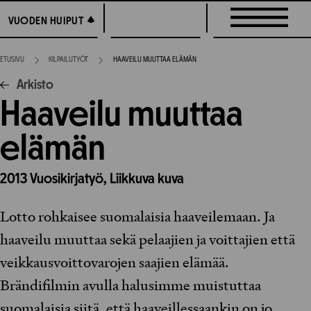
Siirry
VUODEN HUIPUT
VUODEN HUIPUT
suoraan
sisältöön
ETUSIVU
KILPAILUTYÖT
HAAVEILU MUUTTAA ELÄMÄN
Arkisto
Haaveilu muuttaa
elämän
2013
Vuosikirjatyö,
Liikkuva kuva
Lotto rohkaisee suomalaisia haaveilemaan. Ja
haaveilu muuttaa sekä pelaajien ja voittajien että
veikkausvoittovarojen saajien elämää.
Brändifilmin avulla halusimme muistuttaa
suomalaisia siitä, että haaveillessaankin on jo