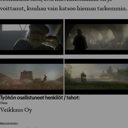
voittanut, kunhan vain katsoo hieman tarkemmin.
Työhön osallistuneet henkilöt / tahot:
Tilaaja
Veikkaus Oy
Mainostoimisto