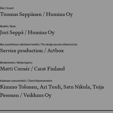
Ääni / Sound
Tuomas Seppänen / Humina Oy
Musiikki / Music
Juri Seppä / Humina Oy
Muu suunnitteluun vaikuttanut henkilö / The design was also influenced by
Service production / Artbox
Mediatoimisto / Media Agency
Matti Cornér / Carat Finland
Asiakkaan vastuuhenkilö / Client’s Representative
Kimmo Tolonen, Ari Tuuli, Satu Nikula, Tuija
Pesonen / Veikkaus Oy