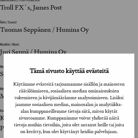
Jälkituotanto / Post Production
Troll FX´s, James Post
Ääni / Sound
Tuomas Seppänen / Humina Oy
Musiikki / Music
Juri Seppä / Humina Oy
Muu suunnitteluun vaikuttanut henkilö / The design was also influenced by
Tämä sivusto käyttää evästeitä
Service production / Artbox
Käytämme evästeitä tarjoamamme sisällön ja mainosten
Mediatoimisto / Media Agency
räätälöimiseen, sosiaalisen median ominaisuuksien
Matti Cornér / Carat Finland
tukemiseen ja kävijämäärämme analysoimiseen. Lisäksi
jaamme sosiaalisen median, mainosalan ja analytiikka-
alan kumppaneillemme tietoja siitä, miten käytät
Asiakkaan vastuuhenkilö / Client’s Representative
Kimmo Tolonen, Ari Tuuli, Satu Nikula, Tuija
sivustoamme. Kumppanimme voivat yhdistää näitä
tietoja muihin tietoihin, joita olet antanut heille tai joita
Pesonen / Veikkaus Oy
on kerätty, kun olet käyttänyt heidän palvelujaan.