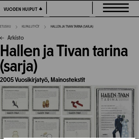
Siirry
VUODEN HUIPUT
VUODEN HUIPUT
suoraan
sisältöön
ETUSIVU
KILPAILUTYÖT
HALLEN JA TIVAN TARINA (SARJA)
Arkisto
Hallen ja Tivan tarina
(sarja)
2005
Vuosikirjatyö,
Mainostekstit