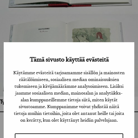
Tämä sivusto käyttää evästeitä
Käytämme evästeitä tarjoamamme sisällön ja mainosten
räätälöimiseen, sosiaalisen median ominaisuuksien
tukemiseen ja kävijämäärämme analysoimiseen. Lisäksi
jaamme sosiaalisen median, mainosalan ja analytiikka-
alan kumppaneillemme tietoja siitä, miten käytät
Työhön osallistuneet henkilöt / tahot:
sivustoamme. Kumppanimme voivat yhdistää näitä
tietoja muihin tietoihin, joita olet antanut heille tai joita
on kerätty, kun olet käyttänyt heidän palvelujaan.
GRAFIA RY
GRAFIA(AT)GRAFIA.FI
UUDENMAANKATU 11 B 9,
00120 HELSINKI