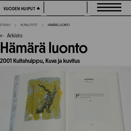
Siirry
VUODEN HUIPUT
VUODEN HUIPUT
suoraan
sisältöön
ETUSIVU
KILPAILUTYÖT
HÄMÄRÄ LUONTO
Arkisto
Hämärä luonto
2001
Kultahuippu,
Kuva ja kuvitus