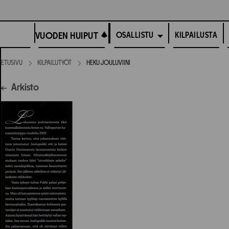
Siirry
suoraan
VUODEN HUIPUT
sisältöön
VUODEN HUIPUT
KILPAILUSTA
OSALLISTU
ETUSIVU
KILPAILUTYÖT
HEKU JOULUVIINI
Arkisto