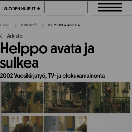
Siirry
VUODEN HUIPUT
VUODEN HUIPUT
suoraan
sisältöön
ETUSIVU
KILPAILUTYÖT
HELPPO AVATA JA SULKEA
Arkisto
Helppo avata ja
sulkea
2002
Vuosikirjatyö,
TV- ja elokuvamainonta