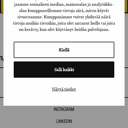
jaamme sosiaalisen median, mainosalan ja analytiikka-
alan kumppaneillemme tietoja siitä, miten käytät
sivustoamme. Kumppanimme voivat yhdistää näitä
tietoja muihin tietoihin, joita olet antanut heille tai joita
on kerätty, kun olet käyttänyt heidän palvelujaan.
Kiellä
Työhön osallistuneet henkilöt / tahot:
Salli kaikki
GRAFIA RY
GRAFIA(AT)GRAFIA.FI
UUDENMAANKATU 11 B 9,
Näytä tiedot
00120 HELSINKI
INSTAGRAM
LINKEDIN