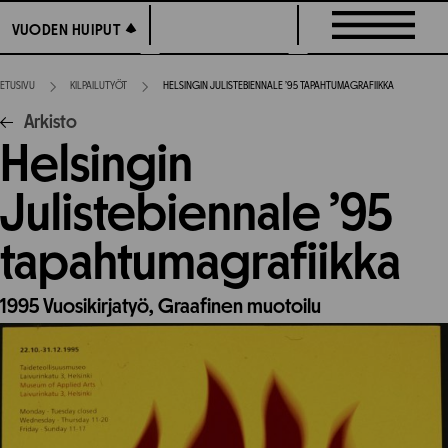
Siirry
VUODEN HUIPUT
VUODEN HUIPUT
suoraan
sisältöön
ETUSIVU
KILPAILUTYÖT
HELSINGIN JULISTEBIENNALE ’95 TAPAHTUMAGRAFIIKKA
Arkisto
Helsingin
Julistebiennale ’95
tapahtumagrafiikka
1995
Vuosikirjatyö,
Graafinen muotoilu