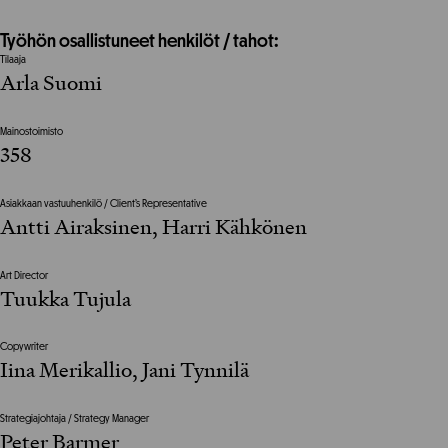
Työhön osallistuneet henkilöt / tahot:
Tilaaja
Arla Suomi
Mainostoimisto
358
Asiakkaan vastuuhenkilö / Client’s Representative
Antti Airaksinen, Harri Kähkönen
Art Director
Tuukka Tujula
Copywriter
Iina Merikallio, Jani Tynnilä
Strategiajohtaja / Strategy Manager
Peter Barmer