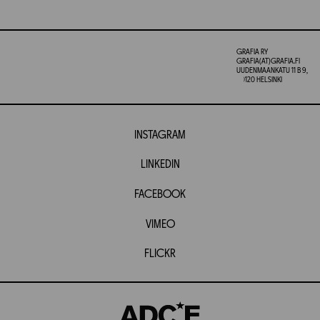
GRAFIA RY
GRAFIA(AT)GRAFIA.FI
UUDENMAANKATU 11 B 9,
00120 HELSINKI
INSTAGRAM
LINKEDIN
FACEBOOK
VIMEO
FLICKR