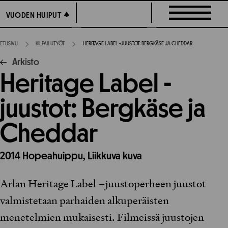
Siirry
VUODEN HUIPUT
VUODEN HUIPUT
suoraan
sisältöön
ETUSIVU
KILPAILUTYÖT
HERITAGE LABEL -JUUSTOT: BERGKÄSE JA CHEDDAR
Arkisto
Heritage Label -
juustot: Bergkäse ja
Cheddar
2014
Hopeahuippu,
Liikkuva kuva
Arlan Heritage Label –juustoperheen juustot
valmistetaan parhaiden alkuperäisten
menetelmien mukaisesti. Filmeissä juustojen