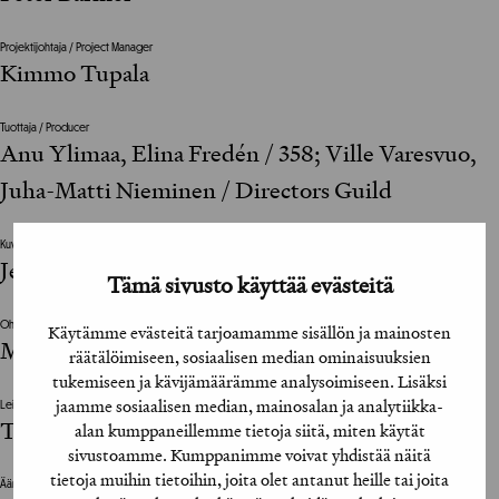
Projektijohtaja / Project Manager
Kimmo Tupala
Tuottaja / Producer
Anu Ylimaa, Elina Fredén / 358; Ville Varesvuo,
Juha-Matti Nieminen / Directors Guild
Kuvaaja / Cinematographer
Jean-Noël Mustonen
Tämä sivusto käyttää evästeitä
Ohjaaja / Director
Käytämme evästeitä tarjoamamme sisällön ja mainosten
Misko Iho
räätälöimiseen, sosiaalisen median ominaisuuksien
tukemiseen ja kävijämäärämme analysoimiseen. Lisäksi
jaamme sosiaalisen median, mainosalan ja analytiikka-
Leikkaaja / Editor
Tomas Rugys
alan kumppaneillemme tietoja siitä, miten käytät
sivustoamme. Kumppanimme voivat yhdistää näitä
tietoja muihin tietoihin, joita olet antanut heille tai joita
Ääni / Sound