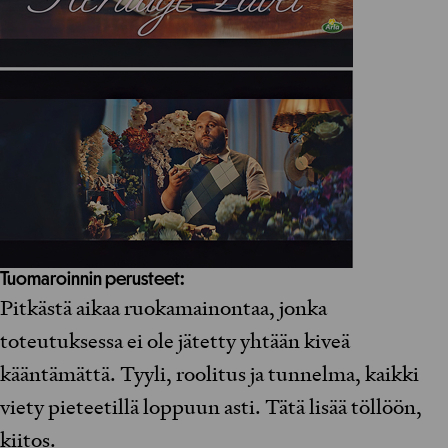
Tuomaroinnin perusteet:
Pitkästä aikaa ruokamainontaa, jonka
toteutuksessa ei ole jätetty yhtään kiveä
kääntämättä. Tyyli, roolitus ja tunnelma, kaikki
viety pieteetillä loppuun asti. Tätä lisää töllöön,
kiitos.