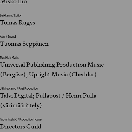
Misko Iho
Leikkaaja / Editor
Tomas Rugys
Ääni / Sound
Tuomas Seppänen
Musiikki / Music
Universal Publishing Production Music
(Bergäse), Upright Music (Cheddar)
Jälkituotanto / Post Production
Talvi Digital; Pullapost / Henri Pulla
(värimäärittely)
Tuotantoyhtiö / Production House
Directors Guild