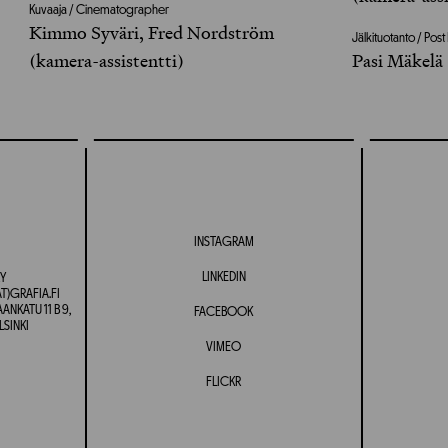
Kuvaaja / Cinematographer
Kimmo Syväri, Fred Nordström
Jälkituotanto / Pos
(kamera-assistentti)
Pasi Mäkelä
INSTAGRAM
LINKEDIN
Y
T)GRAFIA.FI
NKATU 11 B 9,
FACEBOOK
LSINKI
VIMEO
FLICKR