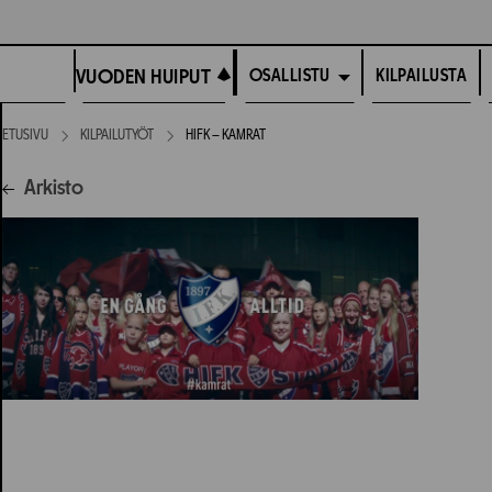
Siirry
suoraan
VUODEN HUIPUT
sisältöön
VUODEN HUIPUT
KILPAILUSTA
OSALLISTU
ETUSIVU
KILPAILUTYÖT
HIFK – KAMRAT
Arkisto