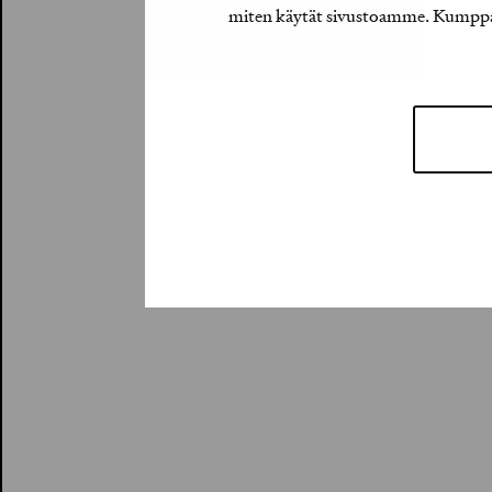
miten käytät sivustoamme. Kumppanimm