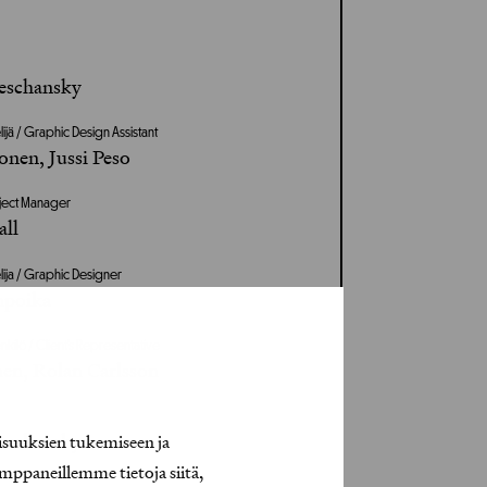
eschansky
lijä / Graphic Design Assistant
onen, Jussi Peso
roject Manager
all
lija / Graphic Designer
npoika
kilö / Client’s Representative
nen, Rolan Carlsson
eschansky
isuuksien tukemiseen ja
mppaneillemme tietoja siitä,