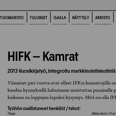
TUOMARISTO
TULOKSET
GAALA
NÄYTTELY
ARKISTO
HIFK – Kamrat
2013
Vuosikirjatyö,
Integroitu markkinointiviestintä
Viimeiset pari vuotta ovat olleet IFK:n kannattajille r
kauden kynnyksellä halusimme muistuttaa punaiselle pe
kaikessa on loppujen lopuksi kysymys. Mitä on olla I
Työhön osallistuneet henkilöt / tahot:
Tilaaja
Jälkituotanto / Pos