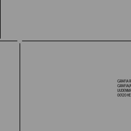
GRAFIA R
GRAFIA(A
UUDENMAA
00120 HE