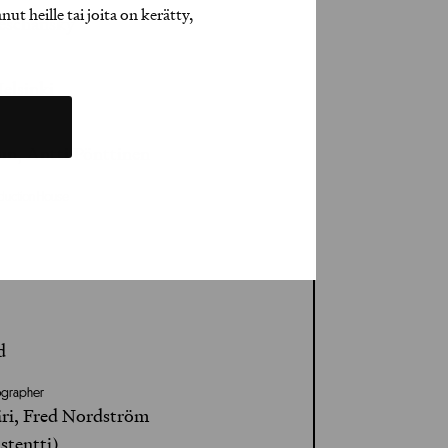
t heille tai joita on kerätty,
eschansky
elsinki
n, Antti Pönttinen
oduction House
d
ographer
ri, Fred Nordström
stentti)