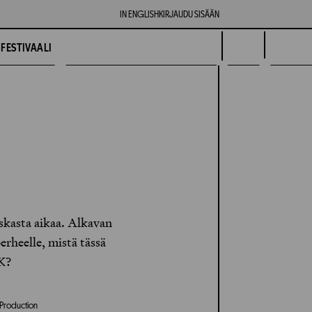
IN ENGLISH
KIRJAUDU SISÄÄN
FESTIVAALI
askasta aikaa. Alkavan
rheelle, mistä tässä
FK?
t Production