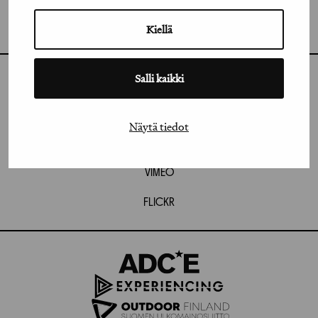
GRAFIA RY
GRAFIA(AT)GRAFIA.FI
UUDENMAANKATU 11 B 9,
Kiellä
00120 HELSINKI
Salli kaikki
INSTAGRAM
LINKEDIN
Näytä tiedot
FACEBOOK
VIMEO
FLICKR