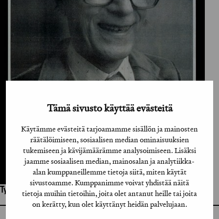
Tämä sivusto käyttää evästeitä
Käytämme evästeitä tarjoamamme sisällön ja mainosten
räätälöimiseen, sosiaalisen median ominaisuuksien
tukemiseen ja kävijämäärämme analysoimiseen. Lisäksi
jaamme sosiaalisen median, mainosalan ja analytiikka-
alan kumppaneillemme tietoja siitä, miten käytät
sivustoamme. Kumppanimme voivat yhdistää näitä
Työhön osallistuneet henkilöt / tahot:
tietoja muihin tietoihin, joita olet antanut heille tai joita
on kerätty, kun olet käyttänyt heidän palvelujaan.