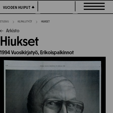
Siirry
VUODEN HUIPUT
VUODEN HUIPUT
suoraan
sisältöön
ETUSIVU
KILPAILUTYÖT
HIUKSET
Arkisto
Hiukset
1994
Vuosikirjatyö,
Erikoispalkinnot