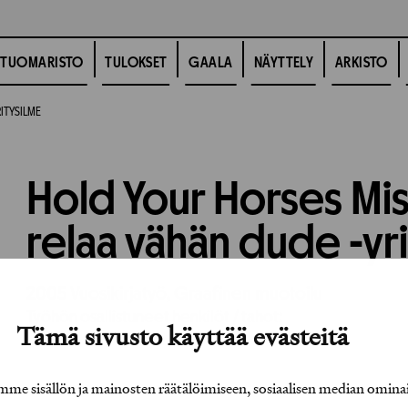
TUOMARISTO
TULOKSET
GAALA
NÄYTTELY
ARKISTO
RITYSILME
Hold Your Horses Mis
relaa vähän dude -yr
2005
Vuosikirjatyö,
Graafinen muotoilu
Työhön osallistuneet henkilöt / tahot:
Tämä sivusto käyttää evästeitä
e sisällön ja mainosten räätälöimiseen, sosiaalisen median omina