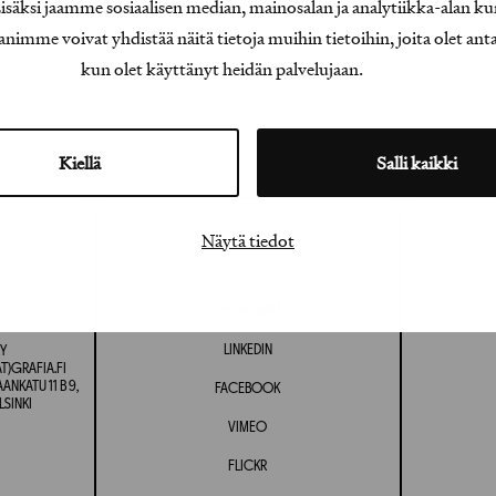
äksi jaamme sosiaalisen median, mainosalan ja analytiikka-alan ku
e voivat yhdistää näitä tietoja muihin tietoihin, joita olet antanu
kun olet käyttänyt heidän palvelujaan.
Kiellä
Salli kaikki
Näytä tiedot
INSTAGRAM
LINKEDIN
Y
T)GRAFIA.FI
NKATU 11 B 9,
FACEBOOK
LSINKI
VIMEO
FLICKR