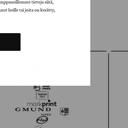
mppaneillemme tietoja siitä,
t heille tai joita on kerätty,