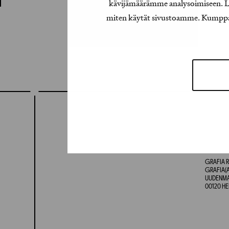
kävijämäärämme analysoimiseen. Lis
miten käytät sivustoamme. Kumppanimm
GRAFIA R
GRAFIA(A
UUDENMAA
00120 HE