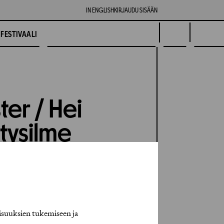
IN ENGLISH
KIRJAUDU SISÄÄN
FESTIVAALI
ter / Hei
itysilme
isuuksien tukemiseen ja