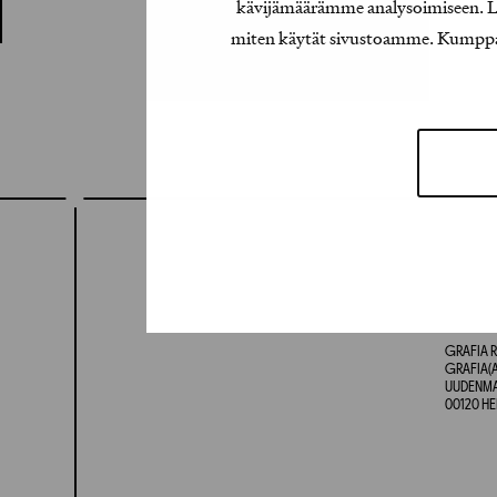
kävijämäärämme analysoimiseen. Lis
miten käytät sivustoamme. Kumppanimm
GRAFIA R
GRAFIA(A
UUDENMAA
00120 HE