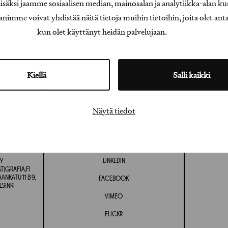
äksi jaamme sosiaalisen median, mainosalan ja analytiikka-alan ku
e voivat yhdistää näitä tietoja muihin tietoihin, joita olet antanu
kun olet käyttänyt heidän palvelujaan.
Kiellä
Salli kaikki
Näytä tiedot
INSTAGRAM
LINKEDIN
Y
T)GRAFIA.FI
NKATU 11 B 9,
FACEBOOK
LSINKI
VIMEO
FLICKR