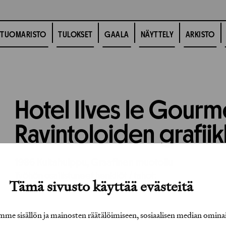
TUOMARISTO
TULOKSET
GAALA
NÄYTTELY
ARKISTO
Hotel Ilves le Gourm
Ravintoloiden grafii
1986
Kultahuippu,
Graafinen muotoilu
Työhön osallistuneet henkilöt / tahot:
Tämä sivusto käyttää evästeitä
e sisällön ja mainosten räätälöimiseen, sosiaalisen median omina