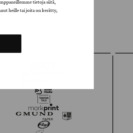
mppaneillemme tietoja siitä,
t heille tai joita on kerätty,