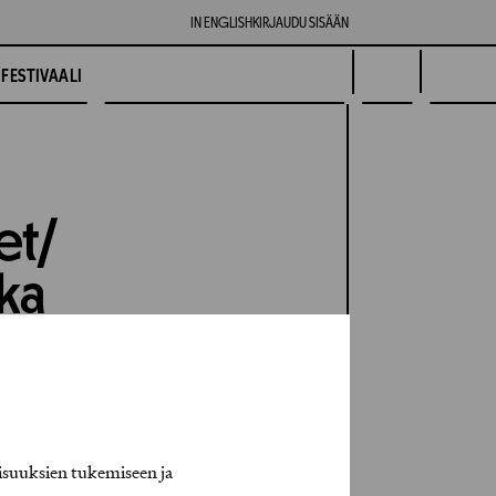
IN ENGLISH
KIRJAUDU SISÄÄN
FESTIVAALI
et/
kka
isuuksien tukemiseen ja