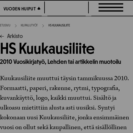
Siirry
VUODEN HUIPUT
VUODEN HUIPUT
suoraan
sisältöön
ETUSIVU
KILPAILUTYÖT
HS KUUKAUSILIITE
Arkisto
HS Kuukausiliite
2010
Vuosikirjatyö,
Lehden tai artikkelin muotoilu
Kuukausiliite muuttui täysin tammikuussa 2010.
Formaatti, paperi, rakenne, rytmi, typografia,
kuvankäyttö, logo, kaikki muuttui. Sisältö ja
ulkoasu mietittiin alusta asti uusiksi. Syntyi
kokonaan uusi Kuukausiliite, jonka ensimmäinen
vuosi on ollut sekä kaupallinen, että sisällöllinen