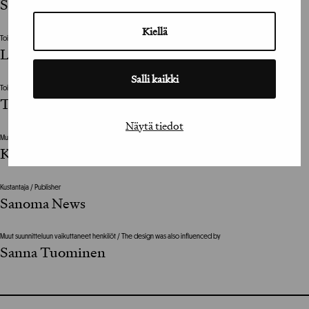
Sami Valtere
Kiellä
Toimittaja / Editor
Lauri Malkavaara
Salli kaikki
Toimittaja / Editor
Teppo Sillantaus
Näytä tiedot
Muut suunnitteluun vaikuttaneet henkilöt / The design was also influenced by
Kuukausiliitteen toimitus
Kustantaja / Publisher
Sanoma News
Muut suunnitteluun vaikuttaneet henkilöt / The design was also influenced by
Sanna Tuominen