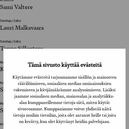
Art Director
Sami Valtere
Toimittaja / Editor
Lauri Malkavaara
Toimittaja / Editor
Teppo Sillantaus
Tämä sivusto käyttää evästeitä
Muut suunnitteluun vaikuttaneet henkilöt / The design was also influenced by
Kuukausiliitteen toimitus
Käytämme evästeitä tarjoamamme sisällön ja mainosten
räätälöimiseen, sosiaalisen median ominaisuuksien
Kustantaja / Publisher
Sanoma News
tukemiseen ja kävijämäärämme analysoimiseen. Lisäksi
jaamme sosiaalisen median, mainosalan ja analytiikka-
alan kumppaneillemme tietoja siitä, miten käytät
Muut suunnitteluun vaikuttaneet henkilöt / The design was also influenced by
sivustoamme. Kumppanimme voivat yhdistää näitä
Sanna Tuominen
tietoja muihin tietoihin, joita olet antanut heille tai joita
on kerätty, kun olet käyttänyt heidän palvelujaan.
Art Director