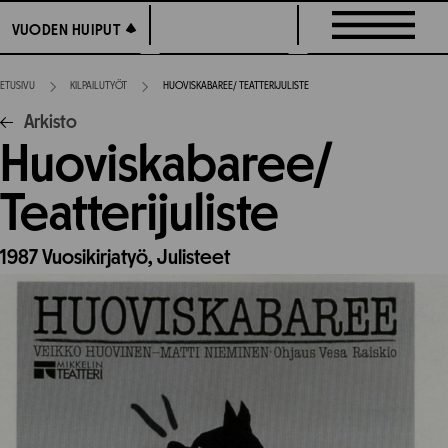
Siirry
VUODEN HUIPUT
VUODEN HUIPUT
suoraan
sisältöön
ETUSIVU
KILPAILUTYÖT
HUOVISKABAREE/ TEATTERIJULISTE
Arkisto
Huoviskabaree/
Teatterijuliste
1987
Vuosikirjatyö,
Julisteet