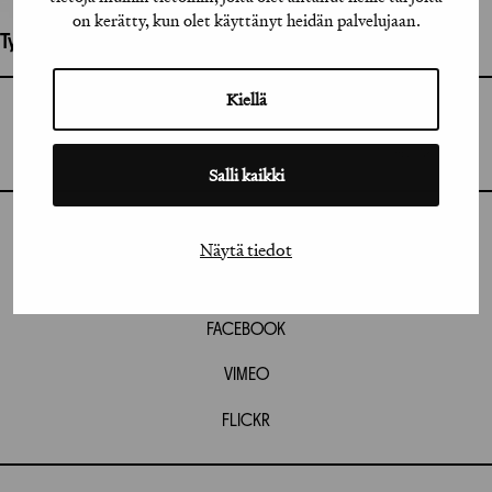
on kerätty, kun olet käyttänyt heidän palvelujaan.
Työhön osallistuneet henkilöt / tahot:
Kiellä
GRAFIA RY
GRAFIA(AT)GRAFIA.FI
UUDENMAANKATU 11 B 9,
00120 HELSINKI
Salli kaikki
INSTAGRAM
Näytä tiedot
LINKEDIN
FACEBOOK
VIMEO
FLICKR