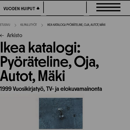
Siirry
VUODEN HUIPUT
VUODEN HUIPUT
suoraan
sisältöön
ETUSIVU
KILPAILUTYÖT
IKEA KATALOGI: PYÖRÄTELINE, OJA, AUTOT, MÄKI
Arkisto
Ikea katalogi:
Pyöräteline, Oja,
Autot, Mäki
1999
Vuosikirjatyö,
TV- ja elokuvamainonta