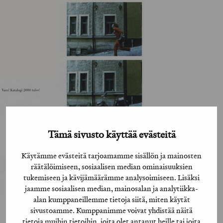
Tämä sivusto käyttää evästeitä
Käytämme evästeitä tarjoamamme sisällön ja mainosten
räätälöimiseen, sosiaalisen median ominaisuuksien
tukemiseen ja kävijämäärämme analysoimiseen. Lisäksi
jaamme sosiaalisen median, mainosalan ja analytiikka-
alan kumppaneillemme tietoja siitä, miten käytät
sivustoamme. Kumppanimme voivat yhdistää näitä
tietoja muihin tietoihin, joita olet antanut heille tai joita